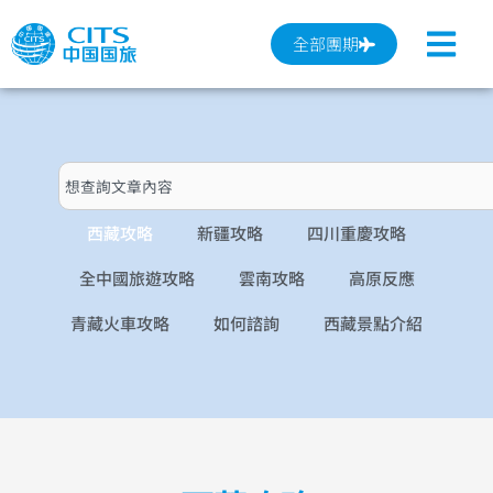
跳
至
全部團期
主
要
內
容
搜
尋
西藏攻略
新疆攻略
四川重慶攻略
全中國旅遊攻略
雲南攻略
高原反應
青藏火車攻略
如何諮詢
西藏景點介紹