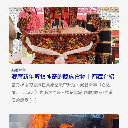
藏曆新年
藏曆新年解鎖神奇的藏族食物｜西藏介紹
當青稞酒的香氣在高原空氣中升起，藏曆新年（洛薩
爾）（Losar）也隨之而來。這是雪域(西藏/藏區)最重
要的節慶 […]