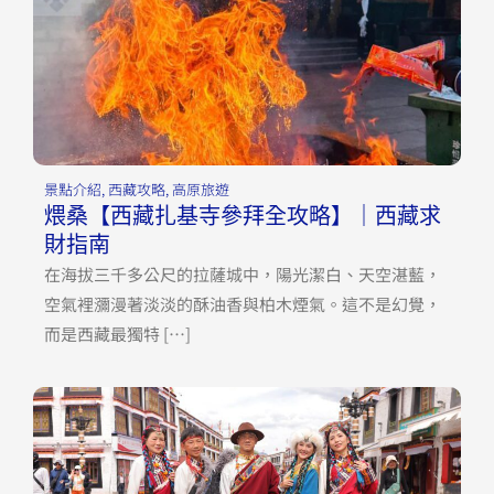
景點介紹
,
西藏攻略
,
高原旅遊
煨桑【西藏扎基寺參拜全攻略】｜西藏求
財指南
在海拔三千多公尺的拉薩城中，陽光潔白、天空湛藍，
空氣裡瀰漫著淡淡的酥油香與柏木煙氣。這不是幻覺，
而是西藏最獨特 […]