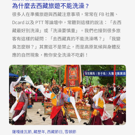
為什麼去西藏旅遊不能洗澡 ?
很多人在準備旅遊與西藏注意事項，常常在 FB 社團、
Dcard 以及 PTT 等論壇中，常聽到這樣的說法：「去西
藏最好別洗澡」或「洗澡要慎重」。我們也接到很多旅
客有這樣的疑問：「去西藏真的不能洗澡嗎？」「我變
臭怎麼辦？」其實這不是禁止，而是高原氣候與身體反
應的自然現象，教你安全洗澡不吃虧！
薩嘎達瓦節
,
藏歷年
,
西藏節日
,
雪頓節