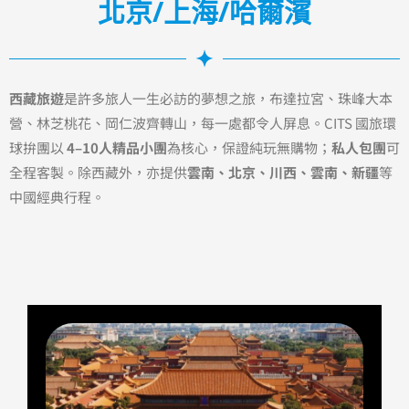
北京/上海/哈爾濱
西藏旅遊
是許多旅人一生必訪的夢想之旅，布達拉宮、珠峰大本
營、林芝桃花、岡仁波齊轉山，每一處都令人屏息。CITS 國旅環
球拚團以
4–10人精品小團
為核心，保證純玩無購物；
私人包團
可
全程客製。除西藏外，亦提供
雲南、北京、川西、雲南、新疆
等
中國經典行程。