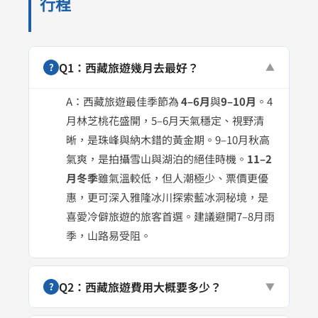
行程
Q1：西藏旅遊幾月去最好？
?
▼
A：西藏旅遊最佳季節為
4–6月
與
9–10月
。4
月林芝桃花盛開，5–6月天氣穩定、視野清
晰，是珠峰與納木錯的黃金期。9–10月秋高
氣爽，是拍攝雪山與湖泊的絕佳時機。
11–2
月冬季
雖氣溫較低，但人潮極少、票價更優
惠，更可深入雅隆冰川探索藍冰洞秘境，是
喜愛冷僻旅遊的旅客首選。建議避開7–8月雨
季，山路易受阻。
Q2：西藏旅遊費用大概要多少？
?
▼