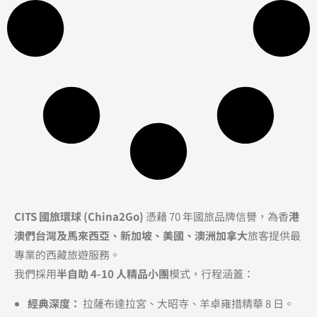
CITS 國旅環球 (China2Go)
憑藉 70 年國旅品牌信譽，為香
港
澳們台灣及馬來西亞、新加坡、美國、澳洲加拿大
旅客提供最
專業的西藏旅遊服務。
我們採用
半自助 4-10 人精品小團
模式，行程涵蓋：
經典深度：
拉薩布達拉宮、大昭寺、羊卓雍措精華 8 日。