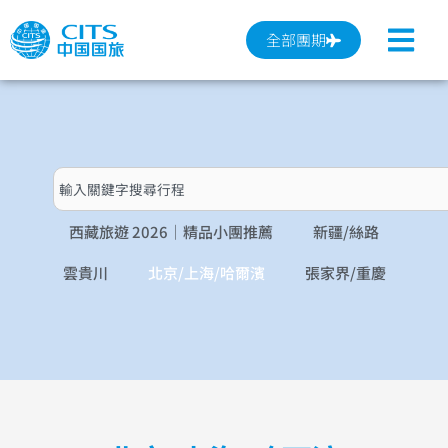
跳
至
全部團期
主
要
內
容
搜
尋
西藏旅遊 2026｜精品小團推薦
新疆/絲路
雲貴川
北京/上海/哈爾濱
張家界/重慶