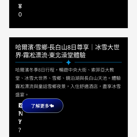
8
Y
0
哈爾濱·雪鄉·長白山8日尊享｜冰雪大世
界·霧凇漂流·東北澡堂體驗
哈爾濱冬季8日行程，暢遊中央大街、索菲亞大教
堂、冰雪大世界、雪鄉、鏡泊湖與長白山天池。體驗
霧凇漂流與童話雪鄉夜景，入住舒適酒店，盡享冰雪
盛宴。
?
C
起
了解更多
?
N
?
Y
?