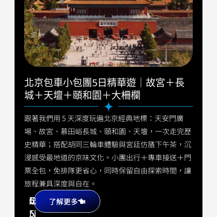
北京包車小包團5日精華遊｜故宮＋長
城＋天壇＋頤和園＋大柵欄
跟著我們用 5 天深度玩遍北京經典地標：天安門廣
場、故宮、慕田峪長城、頤和園、天壇，一次走完歷
史精華；搭配胡同三輪車體驗與宮廷仿膳下午茶，沉
浸感受最地道的京味文化。小團出行＋專車接送＋門
票全包，免排隊更省心，同時保留自由探索時間，讓
旅程兼具深度與自在。
5
C
起
了解更多
5
N