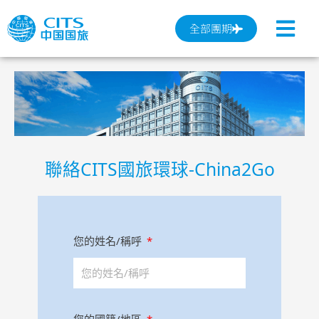
跳
至
全部團期
主
要
內
容
聯絡CITS國旅環球-China2Go
您的姓名/稱呼