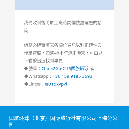
我們收到後將於上班時間儘快處理您的諮
詢。
請務必確實填寫各欄位資訊以利正確性與
作業速度，如遇48小時還未聯繫，可由以
下聯繫迅速找到專員
◆臉書：
China2Go-CITS國旅環球
或
◆Whatsapp：
+86 159 9185 3693
◆Line@：
@315xvpvi
国旅环球（北京）国际旅行社有限公司上海分公
司