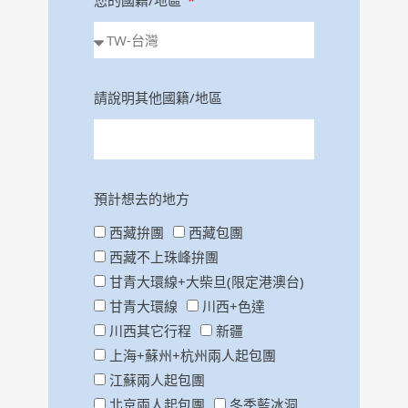
您的國籍/地區
請說明其他國籍/地區
預計想去的地方
西藏拚團
西藏包團
西藏不上珠峰拚團
甘青大環線+大柴旦(限定港澳台)
甘青大環線
川西+色達
川西其它行程
新疆
上海+蘇州+杭州兩人起包團
江蘇兩人起包團
北京兩人起包團
冬季藍冰洞