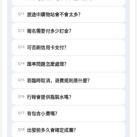
Q11
旅途中購物站會不會太多？
Q12
報名需要付多少訂金？
Q13
可否刷信用卡支付？
Q14
匯率問題怎麼處理？
Q15
若臨時取消，退費規則是什麼？
Q16
行程會提供瓶裝水嗎？
Q17
有包含小費嗎？
Q18
出發前多久會確定成團？