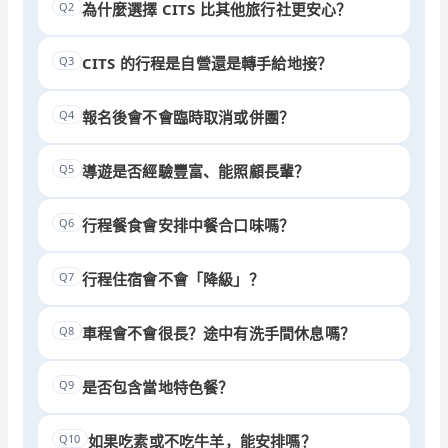
Q2
為什麼選擇 CITS 比其他旅行社更安心？
Q3
CITS 的行程是自營還是轉手給地接？
Q4
報名後會不會臨時取消或併團？
Q5
導遊是否經驗豐富、能照顧長輩？
Q6
行程餐食會安排中餐合口味嗎？
Q7
行程住宿會不會「降級」？
Q8
車程會不會很長？途中有洗手間休息嗎？
Q9
是否包含當地特色餐？
Q10
如果吃素或不吃牛羊，能安排嗎？