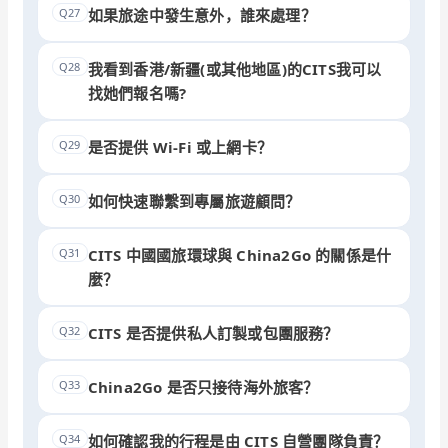
Q27
如果旅途中發生意外，誰來處理？
Q28
我看到香港/新疆(或其他地區)的CITS我可以
找她們報名嗎?
Q29
是否提供 Wi-Fi 或上網卡？
Q30
如何快速聯繫到專屬旅遊顧問？
Q31
CITS 中國國旅環球與 China2Go 的關係是什
麼？
Q32
CITS 是否提供私人訂製或包團服務？
Q33
China2Go 是否只接待海外旅客？
Q34
如何確認我的行程是由 CITS 自營團隊負責？