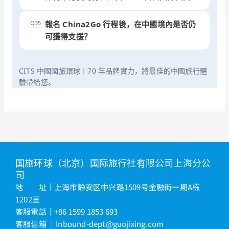
Q35
報名 China2Go 行程後，在中國境內是否仍
可獲得支援？
CITS 中國國旅環球｜70 年品牌實力，將最佳的中國旅行體
驗帶給您。
国旅环球（北京）国际旅行社有限公司上海分公
司
地 址｜上海市静安区中兴路1509号金融街一期A栋
1202室
客服電話｜+86 1599 1853 693
客服信箱
｜
Inbound-dept@guojixing.com