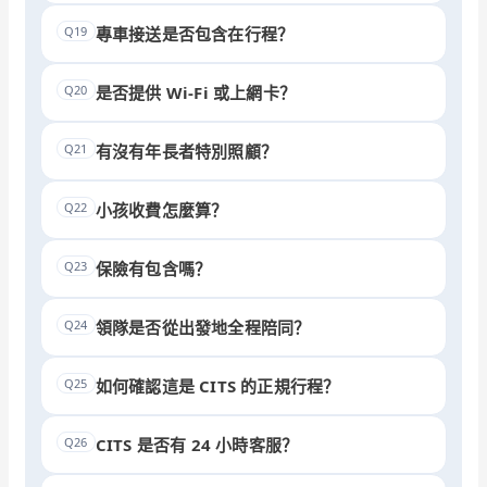
Q19
專車接送是否包含在行程？
Q20
是否提供 Wi-Fi 或上網卡？
Q21
有沒有年長者特別照顧？
Q22
小孩收費怎麼算？
Q23
保險有包含嗎？
Q24
領隊是否從出發地全程陪同？
Q25
如何確認這是 CITS 的正規行程？
Q26
CITS 是否有 24 小時客服？