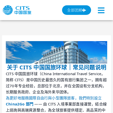
跳
至
全部团期
内
容
关于 CITS 中国国旅环球｜常见问题说明
CITS 中国国旅环球（China International Travel Service，
简称 CITS）是中国历史最悠久的国有旅行集团之一，拥有超
过70年专业经验，总部位于北京，并在全国设有分支机构，
长期服务政府、企业及海外来华团体。
為更好地服務國際自由行與小型團隊旅客，我們特別設立
China2Go 部門
—— 由 CITS 入境事業部直接運營，結合線
上諮詢與高端資源整合，為全球旅客提供穩定、高品質的中