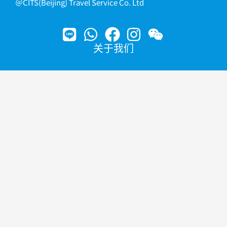
＠CITS(Beijing) Travel Service Co. Ltd
关于我们