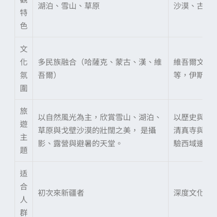
湖泊、雪山、草原
沙漠、古城
特
色
文
化
多民族融合（哈薩克、蒙古、漢、維
維吾爾文化
氛
吾爾）
等，伊斯蘭
圍
旅
以自然風光為主，欣賞雪山、湖泊、
以歷史與人
遊
草原與戈壁沙漠的壯闊之美， 是攝
清真寺與胡
主
影、露營與避暑的天堂。
驗西域邊疆
題
适
合
初次來新疆者
深度文化探
人
群