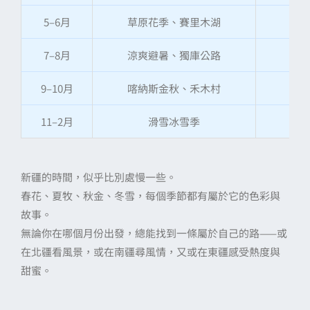
5–6月
草原花季、賽里木湖
7–8月
涼爽避暑、獨庫公路
9–10月
喀納斯金秋、禾木村
11–2月
滑雪冰雪季
新疆的時間，似乎比別處慢一些。
春花、夏牧、秋金、冬雪，每個季節都有屬於它的色彩與
故事。
無論你在哪個月份出發，總能找到一條屬於自己的路——或
在北疆看風景，或在南疆尋風情，又或在東疆感受熱度與
甜蜜。