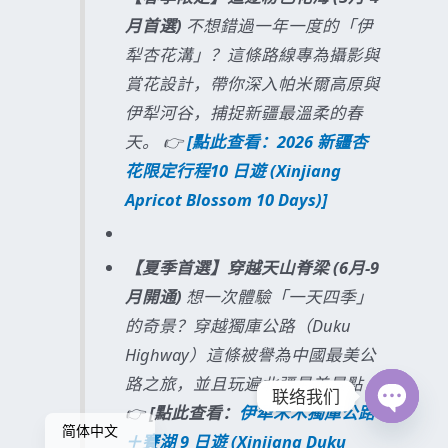
月首選)
不想錯過一年一度的「伊
犁杏花溝」？這條路線專為攝影與
賞花設計，帶你深入帕米爾高原與
伊犁河谷，捕捉新疆最溫柔的春
天。 👉
[點此查看：2026 新疆杏
花限定行程10 日遊 (Xinjiang
Apricot Blossom 10 Days)]
【夏季首選】穿越天山脊梁 (6月-9
月開通)
想一次體驗「一天四季」
的奇景？穿越獨庫公路（Duku
Highway）這條被譽為中國最美公
English
路之旅，並且玩遍北疆最美景點
联络我们
繁體中文
👉
[點此查看：
伊犁禾木獨庫公路
Open
简体中文
＋賽湖 9 日遊 (Xinjiang Duku
chaty