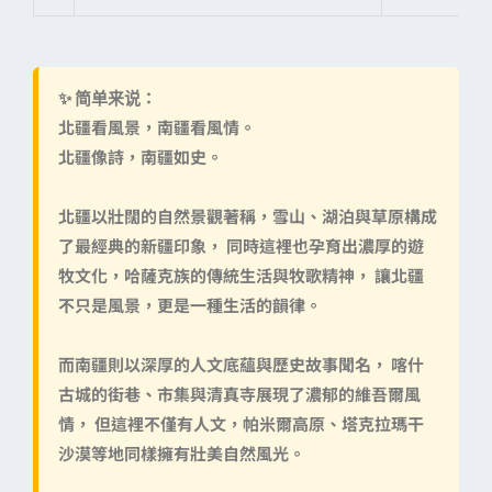
✨
简单来说：
北疆看風景，南疆看風情。
北疆像詩，南疆如史。
北疆以壯闊的自然景觀著稱，雪山、湖泊與草原構成
了最經典的新疆印象， 同時這裡也孕育出濃厚的遊
牧文化，
哈薩克族的傳統生活與牧歌精神
， 讓北疆
不只是風景，更是一種生活的韻律。
而南疆則以深厚的人文底蘊與歷史故事聞名， 喀什
古城的街巷、市集與清真寺展現了濃郁的維吾爾風
情， 但這裡不僅有人文，
帕米爾高原、塔克拉瑪干
沙漠
等地同樣擁有壯美自然風光。