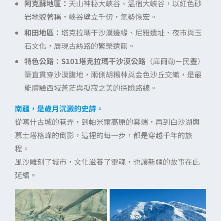
阿克蘇地區：
天山神秘大峽谷、溫宿大峽谷，以紅色砂
岩地貌著稱，峽谷壁立千仞，氣勢恢宏。
和田地區：
塔克拉瑪干沙漠邊緣、尼雅遺址、夜市與玉
石文化，展現古絲路的繁榮遺韻。
特色公路：
S101塔克拉瑪干沙漠公路
（庫爾勒－民豐）
筆直貫穿沙漠腹地，兩側胡楊林與金色沙丘交織，是最
能體驗西域蒼茫與孤寂之美的探險路線。
南疆，是歲月沉澱的史詩。
從喀什古城的巷弄，到帕米爾高原的雲端，再到白沙湖與
慕士塔格峰的倒影，這裡的每一步，都是穿越千年的旅
程。
風沙雕刻了城市，文化滋養了靈魂，也讓新疆的故事在此
延續。