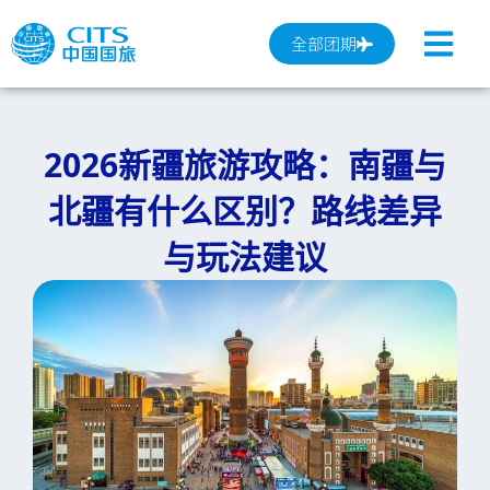
跳
至
全部团期
内
容
2026新疆旅游攻略：南疆与
北疆有什么区别？路线差异
与玩法建议