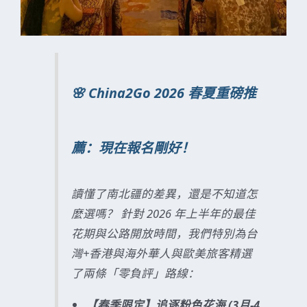
🌸 China2Go 2026 春夏重磅推
薦：現在報名剛好！
讀懂了南北疆的差異，還是不知道怎
麼選嗎？ 針對 2026 年上半年的最佳
花期與公路開放時間，我們特別為台
灣+香港與海外華人與歐美旅客精選
了兩條「零負評」路線：
【春季限定】追逐粉色花海 (3月-4