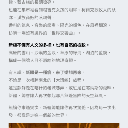
律、蒙古族的長調嘹亮，
也能在集市裡看到塔吉克女孩的明眸、柯爾克孜牧人的馱
隊、漢族商販的吆喝聲。
香料的氣息、音樂的節奏、陽光的顏色，在風裡翻滾，
彷彿一場沒有邊界的「世界交響曲」。
新疆不僅有人文的多樣，也有自然的極致。
高原的雪山、沙漠的金浪、草原的綠海、湖泊的藍鏡，
構成一個讓人目不暇給的地理奇觀。
有人說，
新疆是一種癮，來了還想再來。
不論是一次橫跨南北的【大環線】旅程，
還是靜靜走在喀什的老城巷弄、或駐足在喀納斯的湖畔，
新疆，總會讓人再次想起那片無邊無際的天空與風。
無論你來過幾次，新疆總能讓你再次驚艷。因為每一次出
發，都像是走進一個新的世界。