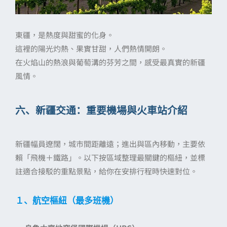
東疆，是熱度與甜蜜的化身。
這裡的陽光灼熱、果實甘甜，人們熱情開朗。
在火焰山的熱浪與葡萄溝的芬芳之間，感受最真實的新疆
風情。
六、新疆交通：重要機場與火車站介紹
新疆幅員遼闊，城市間距離遠；進出與區內移動，主要依
賴「飛機＋鐵路」。以下按區域整理最關鍵的樞紐，並標
註適合接駁的重點景點，給你在安排行程時快速對位。
１
、航空樞紐（最多班機）