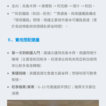
走向：烏魯木齊 → 庫爾勒 → 阿克蘇 → 喀什 → 和田。
**和若鐵路（和田—若羌）**貫通後，與南疆鐵路構成
「環塔鐵路」閉環，南疆主要城市基本可鐵路直達（便
於長途移動與夜間硬臥節省時間）。
６、實用搭配建議
第一次到新疆入門
：建議北疆飛烏魯木齊，南疆飛喀什
機場（主要是航班較多，但港澳台與馬來西亞新加坡飛
來比較多會是轉機）
東疆短線
：高鐵直達吐魯番北最省時；想接哈密可動車
銜接。
旺季機票/車票
：6–10 月建議提早預訂；機票天天都在
漲價