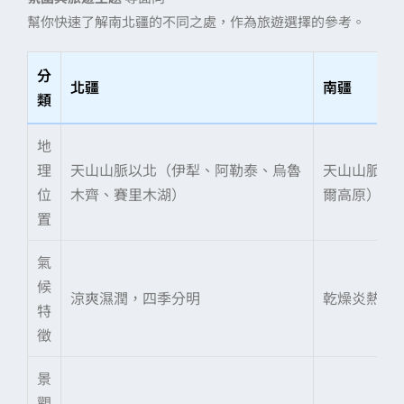
幫你快速了解南北疆的不同之處，作為旅遊選擇的參考。
分
北疆
南疆
類
地
理
天山山脈以北（伊犁、阿勒泰、烏魯
天山山脈以
位
木齊、賽里木湖）
爾高原）
置
氣
候
涼爽濕潤，四季分明
乾燥炎熱，
特
徵
景
觀