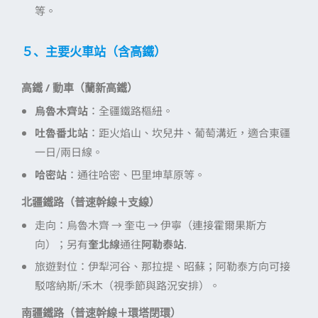
等。
５、主要火車站（含高鐵）
高鐵 / 動車（蘭新高鐵）
烏魯木齊站
：全疆鐵路樞紐。
吐魯番北站
：距火焰山、坎兒井、葡萄溝近，適合東疆
一日/兩日線。
哈密站
：通往哈密、巴里坤草原等。
北疆鐵路（普速幹線＋支線）
走向：烏魯木齊 → 奎屯 → 伊寧（連接霍爾果斯方
向）；另有
奎北線
通往
阿勒泰站
.
旅遊對位：伊犁河谷、那拉提、昭蘇；阿勒泰方向可接
駁喀納斯/禾木（視季節與路況安排）。
南疆鐵路（普速幹線＋環塔閉環）