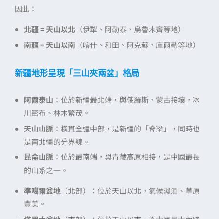
因此：
北疆 = 天山以北
（伊犁、阿勒泰、烏魯木齊等地）
南疆 = 天山以南
（喀什、和田、阿克蘇、庫爾勒等地）
新疆地形呈現「三山夾兩盆」格局
阿爾泰山
：位於新疆最北端，與俄羅斯、蒙古接壤，冰
川密布、林木繁茂。
天山山脈
：橫貫全疆中部，是新疆的「脊梁」，同時也
是南北疆的分界線。
昆侖山脈
：位於最南端，與青藏高原相接，是中國最長
的山系之一。
準噶爾盆地
（北部）：位於天山以北，氣候濕潤、草原
豐美。