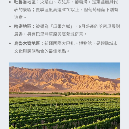
吐魯番地區：
火焰山、坎兒井、葡萄溝，是東疆最具代
表的景區；夏季溫度高達40°C以上，但葡萄藤蔭下別有
涼意。
哈密地區：
被譽為「瓜果之鄉」，8月盛產的哈密瓜最甜
最香，另有巴里坤草原與魔鬼城奇景。
烏魯木齊地區：
新疆國際大巴扎、博物館，是體驗城市
文化與民族融合的最佳地點。