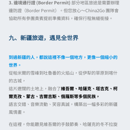
3. 邊境通行證 (Border Permit)
部分地區旅途是需要辦理
邊防證（Border Permit）。但您放心～China2Go 團隊會
協助所有參團貴賓提前準備資料，確保行程無縫銜接。
九、新疆旅遊，遇見全世界
到過新疆的人，都說這裡不像一個地方，更像一個縮小的
世界。
從帕米爾的雪峰到吐魯番的火焰山，從伊犁的草原到喀什
的古城，
這片遼闊的土地上，融合了
維吾爾、哈薩克、塔吉克、柯
爾克孜、蒙古、吉爾吉斯、俄羅斯等多個民族，
語言交錯、音樂流動、笑容真誠，構築出一幅多彩的新疆
風情畫。
在這裡，你能聽見維吾爾的手鼓節奏、哈薩克的冬不拉旋