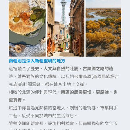
南疆則是深入新疆靈魂的地方
這裡融合了
歷史、人文與自然的壯麗，古絲綢之路的遺
跡、維吾爾族的文化傳統、以及帕米爾高原(高原民族塔吉
克族)的壯闊雪峰，都在這片土地上交織。
相較於北疆的便利與現代，
南疆的節奏更慢、更原始，也
更真實。
旅途中你會遇見熱情的當地人、蜿蜒的老街巷、市集與手
工藝，感受不同於城市的生活氣息。
雖然交通距離較長、設施相對樸實，但南疆獨有的文化深