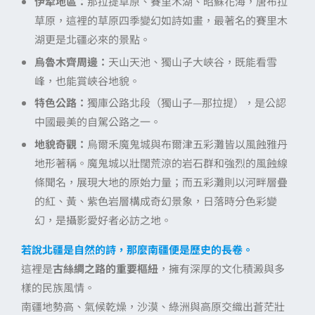
伊犁地區：
那拉提草原、賽里木湖、昭蘇花海，唐布拉
草原，這裡的草原四季變幻如詩如畫，最著名的賽里木
湖更是北疆必來的景點。
烏魯木齊周邊：
天山天池、獨山子大峽谷，既能看雪
峰，也能賞峽谷地貌。
特色公路：
獨庫公路北段（獨山子—那拉提），是公認
中國最美的自駕公路之一。
地貌奇觀：
烏爾禾魔鬼城與布爾津五彩灘皆以風蝕雅丹
地形著稱。魔鬼城以壯闊荒涼的岩石群和強烈的風蝕線
條聞名，展現大地的原始力量；而五彩灘則以河畔層疊
的紅、黃、紫色岩層構成奇幻景象，日落時分色彩變
幻，是攝影愛好者必訪之地。
若說北疆是自然的詩，那麼南疆便是歷史的長卷。
這裡是
古絲綢之路的重要樞紐
，擁有深厚的文化積澱與多
樣的民族風情。
南疆地勢高、氣候乾燥，沙漠、綠洲與高原交織出蒼茫壯