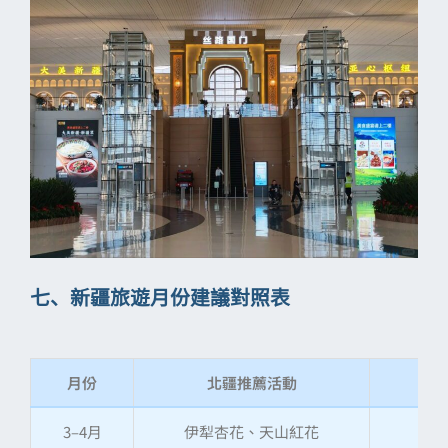
七、新疆旅遊月份建議對照表
月份
北疆推薦活動
3–4月
伊犁杏花、天山紅花
塔