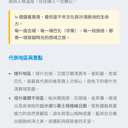
度與人情溫度，往往讓人一生難忘。
✨
南疆看風情，看的是千年文化與沙漠綠洲的生命
力。
每一座古城、每一場巴扎（市集）、每一段旅途，都
像一場穿越時光的西域之旅。
代表地區與景點
喀什地區：
喀什古城、艾提尕爾清真寺、香妃墓、老城
巴扎，是最具代表的維吾爾人文核心，夜色下的喀什充
滿異域氛圍。
塔什庫爾干地區：
帕米爾高原、石頭城、金草灘，喀湖
以及高海拔的
白沙湖
与
慕士塔格峰公園
，是新疆最具震
撼力的自然景觀區。湖水與雪山相映成畫，藍與白交織
出極致純淨之美，是攝影與探險者的天堂。