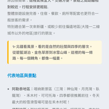
原因很簡單：
這裡氣候宜人、交通方便，景點之間距離相
對較近，行程安排更輕鬆
.
整體旅遊設施完善，住宿、餐飲、廁所等配套也更符合一
般旅客的需求，
特別適合第一次來新疆、或較少前往偏遠地區(大陸一二線
城市以外的地區)旅行的朋友。
✨
北疆看風景，看的是自然的壯闊與四季的層次。
從碧藍湖泊、金色草原到冰雪山峰，這裡的每一條
路、每一個轉角，都像一幅畫。
代表地區與景點
阿勒泰地區：
喀納斯景區（三灣：神仙灣、月亮灣、臥
龍灣）、禾木村、可可托海，四季都很推薦前往，冬天
最大的粉雪滑雪場可是在禾木村呢！