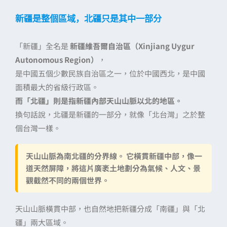
新疆是整個區域，北疆只是其中一部分
「新疆」全名是
新疆維吾爾自治區（Xinjiang Uygur
Autonomous Region）
，
是中國五個少數民族自治區之一，位於中國西北，是中國
面積最大的省級行政區。
而「北疆」則是指新疆內部天山山脈以北的地區。
換句話說，北疆是新疆的一部分，就像「北台灣」之於整
個台灣一樣。
天山山脈為南北疆的分界線。
它橫貫新疆中部，像一
道天然屏障，將這片廣袤土地劃分為氣候、人文、景
觀截然不同的兩個世界。
天山山脈橫貫中部，也自然地把新疆分成「南疆」與「北
疆」兩大區域。