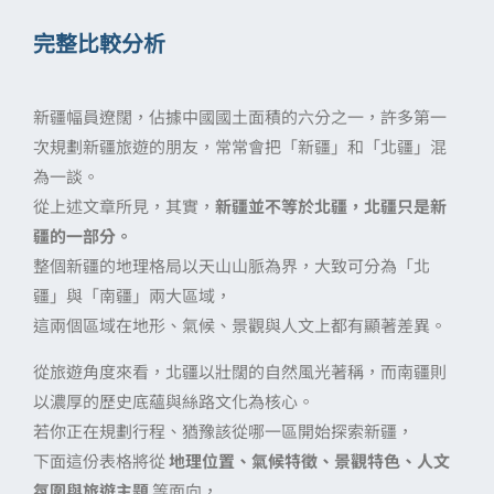
完整比較分析
新疆幅員遼闊，佔據中國國土面積的六分之一，許多第一
次規劃新疆旅遊的朋友，常常會把「新疆」和「北疆」混
為一談。
從上述文章所見，其實，
新疆並不等於北疆，北疆只是新
疆的一部分。
整個新疆的地理格局以天山山脈為界，大致可分為「北
疆」與「南疆」兩大區域，
這兩個區域在地形、氣候、景觀與人文上都有顯著差異。
從旅遊角度來看，北疆以壯闊的自然風光著稱，而南疆則
以濃厚的歷史底蘊與絲路文化為核心。
若你正在規劃行程、猶豫該從哪一區開始探索新疆，
下面這份表格將從
地理位置、氣候特徵、景觀特色、人文
氛圍與旅遊主題
等面向，