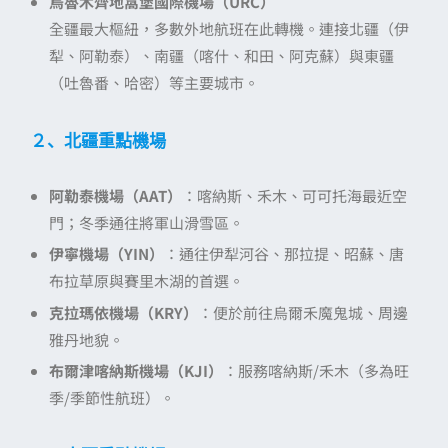
烏魯木齊地窩堡國際機場（URC）
全疆最大樞紐，多數外地航班在此轉機。連接北疆（伊
犁、阿勒泰）、南疆（喀什、和田、阿克蘇）與東疆
（吐魯番、哈密）等主要城市。
２、北疆重點機場
阿勒泰機場（AAT）
：喀納斯、禾木、可可托海最近空
門；冬季通往將軍山滑雪區。
伊寧機場（YIN）
：通往伊犁河谷、那拉提、昭蘇、唐
布拉草原與賽里木湖的首選。
克拉瑪依機場（KRY）
：便於前往烏爾禾魔鬼城、周邊
雅丹地貌。
布爾津喀納斯機場（KJI）
：服務喀納斯/禾木（多為旺
季/季節性航班）。