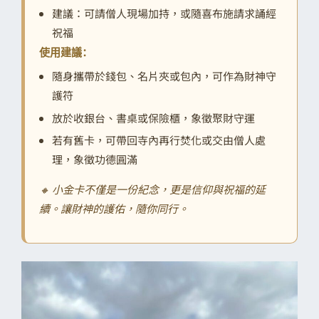
建議：可請僧人現場加持，或隨喜布施請求誦經
祝福
使用建議：
隨身攜帶於錢包、名片夾或包內，可作為財神守
護符
放於收銀台、書桌或保險櫃，象徵聚財守運
若有舊卡，可帶回寺內再行焚化或交由僧人處
理，象徵功德圓滿
🔸 小金卡不僅是一份紀念，更是信仰與祝福的延
續。讓財神的護佑，隨你同行。