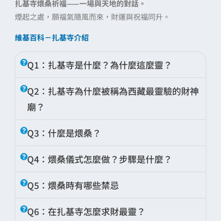
扎基寺煨桑祈福——一場與天地的對話。
煙起之處，願福氣隨風而來，財運與祝福同升。
維基百科－扎基寺介紹
Q1：扎基寺是什麼？為什麼這麼靈？
A：扎基寺位於西藏拉薩城北半山腰，是西藏
Q2：扎基寺為什麼被稱為西藏最靈驗的財神
唯一一座以財神為主祀的佛寺。寺中供奉女財
廟？
神「扎基拉姆」，信徒相信她賞罰分明、誠心
祈願者能得財運與庇佑。
A：因為主祀的女財神扎基拉姆被視為「賞罰
Q3：什麼是煨桑？
分明」的守財神，只要心誠，就能庇佑事業順
A：煨桑是藏族古老的祈福儀式，意為以煙淨
利、財源滾滾。每逢週三更被認為是她最「靈
Q4：煨桑儀式怎麼做？步驟是什麼？
化、以香獻供。人們燃燒杜松、柏枝、糌粑等
驗」的日子。
A：1. 點燃柏枝與藏香。
物，透過升起的煙霧祈求福氣、健康與財運。
Q5：煨桑時有哪些禁忌
2. 灑入糌粑或香粉。
A：不可使用辛辣、帶刺、或腐壞的物品；煙
3. 用柏枝蘸清水揮三次。
Q6：在扎基寺怎麼求財最靈？
氣需保持純淨，因為被視為與天神溝通的橋
4. 雙手合十祈願財運、平安與健康。