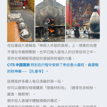
在拉薩這片被稱為「神與人共居的高原」上，煨桑的白煙
不僅在寺廟間飄散，也早已融入當地人的日常信仰之中。
若你也想親眼見證這份虔誠與祝福的力量，
CITS 中国国旅
特別在行程中安排了參訪香火最旺、最靈驗
的財神廟——【扎基寺】。
這裡是許多藏人每日清晨的第一站，
你可以選擇在現場購買「煨桑材料包」（通常包含柏枝、
藏香、糌粑等），
親手投入香爐中體驗煨桑的儀式。
看著潔白的煙霧升起，那一刻，無論祈求財運、平安還是