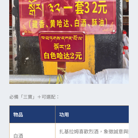
必備「三寶」＋可選配：
物品
功用
扎基拉姆喜歡烈酒，象徵誠意與財運
白酒