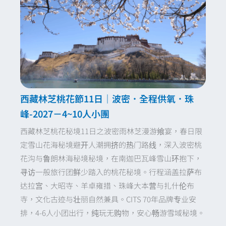
西藏林芝桃花節11日｜波密．全程供氧．珠
峰-2027－4~10人小團
西藏林芝桃花秘境11日之波密雨林芝漫游飨宴，春日限
定雪山花海秘境避开人潮拥挤的热门路线，深入波密桃
花沟与鲁朗林海秘境秘境，在南迦巴瓦峰雪山环抱下，
寻访一般旅行团鲜少踏入的桃花秘境。行程涵盖拉萨布
达拉宫、大昭寺、羊卓雍措、珠峰大本营与扎什伦布
寺，文化古迹与壮丽自然兼具。CITS 70年品牌专业安
排，4-6人小团出行，纯玩无购物，安心畅游雪域秘境。