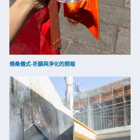
煨桑儀式-祈願與淨化的開端