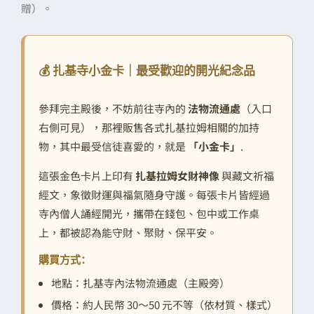
贈）。
💰 扎基寺小金卡｜最受歡迎的開光紀念品
參拜完主殿後，不妨前往寺內的
法物流通處
（入口
右側可見），那裡販售各式扎基拉姆相關的加持
物，其中最受信徒喜愛的，就是
「小金卡」
.
這張金色卡片上印有
扎基拉姆女財神像
與藏文祈福
經文，象徵財運與福氣隨身守護。每張卡片皆經過
寺內僧人誦經開光，攜帶在錢包、包中或工作桌
上，都被認為能守財、聚財、保平安。
購買方式：
地點：扎基寺內法物流通處（主殿旁）
價格：約人民幣 30～50 元不等（依材質、樣式）