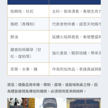
柏樹枝、杜松
主料，氣味清香，象徵生命力與
糌粑（青稞粉）
代表食物供養，感恩天地賜予。
酥油
延續火焰與香氣，象徵豐盛與福
藏香粉與藥草（甘
強化香氣，驅邪祛穢，帶來清淨
松、崖柏等）
茶葉、水果、糖
作為附加供品，表達真誠與願望
禁忌：煨桑忌用辛辣、帶刺、腐壞、或氣味刺鼻之物，因
為煙氣被視為傳信的橋樑，必須保持潔淨與純粹。