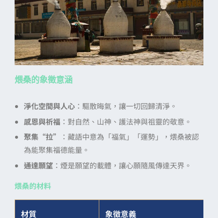
煨桑的象徵意涵
淨化空間與人心
：驅散晦氣，讓一切回歸清淨。
感恩與祈福
：對自然、山神、護法神與祖靈的敬意。
聚集“拉”
：藏語中意為「福氣」「運勢」，煨桑被認
為能聚集福德能量。
通達願望
：煙是願望的載體，讓心願隨風傳達天界。
煨桑的材料
材質
象徵意義