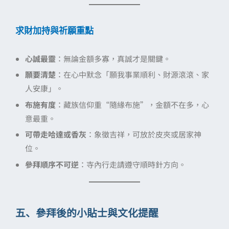
求財加持與祈願重點
心誠最靈
：無論金額多寡，真誠才是關鍵。
願要清楚
：在心中默念「願我事業順利、財源滾滾、家
人安康」。
布施有度
：藏族信仰重“隨緣布施”，金額不在多，心
意最重。
可帶走哈達或香灰
：象徵吉祥，可放於皮夾或居家神
位。
參拜順序不可逆
：寺內行走請遵守順時針方向。
五、參拜後的小貼士與文化提醒