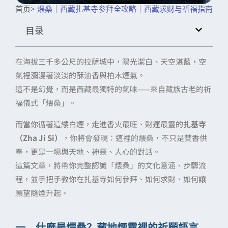
首页
> 煨桑｜西藏扎基寺参拜全攻略｜西藏求财与祈福指南
目录
在海拔三千多公尺的拉薩城中，陽光潔白、天空湛藍，空
氣裡瀰漫著淡淡的酥油香與柏木煙氣。
這不是幻覺，而是西藏最獨特的氣味——來自藏族古老的祈
福儀式「煨桑」。
而當你循著這縷白煙，走進香火最旺、財運最靈的
扎基寺
（Zha Ji Si）
，你將會發現：這裡的煨桑，不只是焚香供
奉，更是一場與天地、神靈、人心的對話。
這篇文章，將帶你完整認識「煨桑」的文化意涵、步驟流
程，並手把手教你在扎基寺如何參拜、如何求財、如何讓
願望隨煙升起。
一、什麼是煨桑？藏地煙霧裡的祈願語言