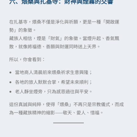
六、煨桑與扎基寺：財神與煙霧的交響
在扎基寺，煨桑不僅是淨化與祈願，更是一種「開啟運
勢」的象徵。
藏族人相信，煙是「財氣」的象徵。當煙升起、香氣飄
散，就像將福德、善願與財運同時送上天界。
所以，你會看到：
當地商人清晨前來煨桑祈求生意興隆；
各地的旅人默默合掌，希望未來順利；
老人靜坐煙旁，只為感恩過往與平安。
這份真誠與純粹，使得「煨桑」不再只是宗教儀式，而成
為一種藏族精神的縮影——敬天、愛人、惜福。