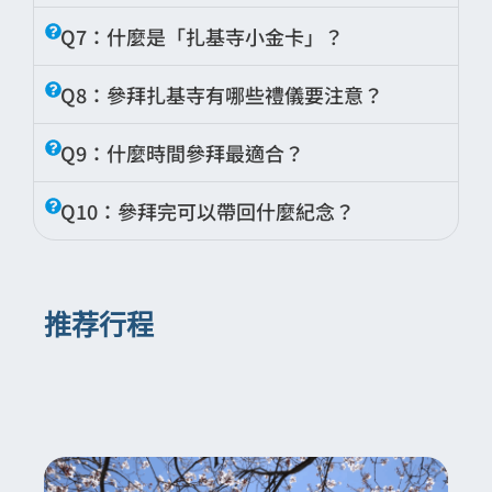
A：建議早上6:00–8:00前往，特別是週三清
梁。
煙越白、升得越高，象徵願望越容易傳達
Q7：什麼是「扎基寺小金卡」？
晨。準備白酒、哈達、藏香與小額紙幣，誠心
A：「小金卡」是扎基寺最受歡迎的開光加持
上香、奉酒、叩拜並順時針繞殿祈願，最為靈
Q8：參拜扎基寺有哪些禮儀要注意？
紀念品，上印女財神像與祈福經文，象徵聚財
驗。
A：主殿內禁止拍照；行走請順時針方向；進
守運。攜帶於錢包或放於收銀台，被視為能守
Q9：什麼時間參拜最適合？
殿前脫帽；衣著避免過於暴露。保持安靜與尊
財、保平安。
A：週三清晨被視為「財神日」最靈驗；若想
重，誠心最重要。
Q10：參拜完可以帶回什麼紀念？
避開人潮，平日早晨前往也能感受最純粹的香
A：可帶走開光小金卡、哈達或煨桑香灰，象
火氛圍。
徵吉祥與財氣隨身。
推荐行程