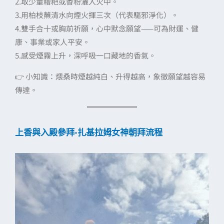
2.取少量糌粑或香粉灑入火中。
3.用柏枝蘸清水向煙火揮三次（代表驅邪淨化）。
4.雙手合十或胸前祈願，心中默念願望——可為財運、健
康、事業或家人平安。
5.感受煙霧上升，深呼吸一口藏地的香氣。
👉 小知識：煨桑時煙越純白、升得越高，象徵願望越容易
傳達。
上香與入殿參拜-扎基拉姆女神朝拜流程