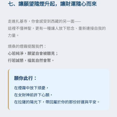
七、讓願望隨煙升起，讓財運隨心而來
走進扎基寺，你會感受到西藏的另一面——
這裡不僅神聖，更有一種讓人放下慾念、重新連接自我的
力量。
煨桑的煙霧提醒我們：
心若純淨，願望自會被聽見；
行若誠懇，福氣自然會聚。
願你此行：
在煙霧中放下煩憂，
在女財神前許下心願，
在拉薩的陽光下，帶回屬於你的那份好運與平安。