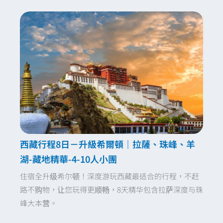
西藏行程8日－升級希爾頓｜拉薩、珠峰、羊
湖-藏地精華-4-10人小團
住宿全升级希尔顿！深度游玩西藏最适合的行程，不赶
路不购物，让您玩得更顺畅，8天精华包含拉萨深度与珠
峰大本营。