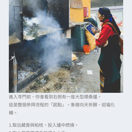
進入寺門前，你會看到右側有一座大型煨桑爐。
這是整個參拜流程的「起點」，象徵向天祈願、迎福化
穢。
1.取出藏香與柏枝，投入爐中燃燒。