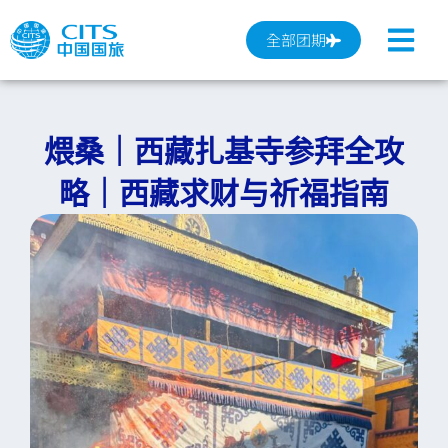
跳
至
全部团期
内
容
煨桑｜西藏扎基寺参拜全攻
略｜西藏求财与祈福指南