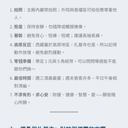
拍照
：主殿內嚴禁拍照；外院與香爐區可拍但應尊重他
人。
態度
：保持安靜、勿插隊或觸摸佛像。
著裝
：避免背心、短褲、短裙；建議長袖長褲。
高原反应
：西藏屬於高原地區，扎基寺也是，所以記得
動作放慢，避免劇烈運動。
零钱準備
：帶足 1 元與 5 角紙幣。可以問問導遊能不能
跟你們換～
最佳時間
：週三清晨最靈；週末香客亦多，平日午後相
對清幽。
不求有形，求心安
：財運、健康、智慧、愛——願皆隨
心所願。