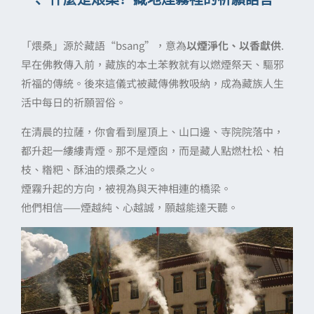
「煨桑」源於藏語“bsang”，意為
以煙淨化、以香獻供
.
早在佛教傳入前，藏族的本土苯教就有以燃煙祭天、驅邪
祈福的傳統。後來這儀式被藏傳佛教吸納，成為藏族人生
活中每日的祈願習俗。
在清晨的拉薩，你會看到屋頂上、山口邊、寺院院落中，
都升起一縷縷青煙。那不是煙囪，而是藏人點燃杜松、柏
枝、糌粑、酥油的煨桑之火。
煙霧升起的方向，被視為與天神相連的橋梁。
他們相信——煙越純、心越誠，願越能達天聽。