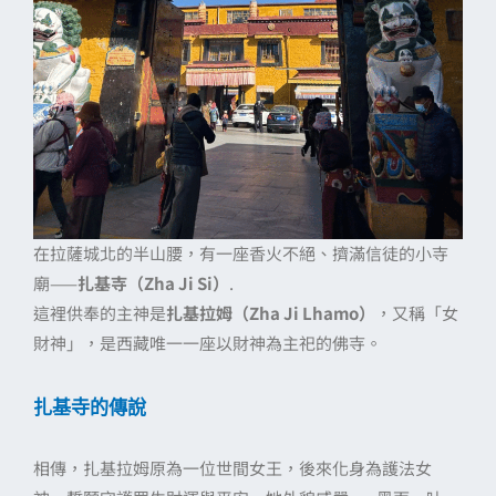
在拉薩城北的半山腰，有一座香火不絕、擠滿信徒的小寺
廟——
扎基寺（Zha Ji Si）
.
這裡供奉的主神是
扎基拉姆（Zha Ji Lhamo）
，又稱「女
財神」，是西藏唯一一座以財神為主祀的佛寺。
扎基寺的傳說
相傳，扎基拉姆原為一位世間女王，後來化身為護法女