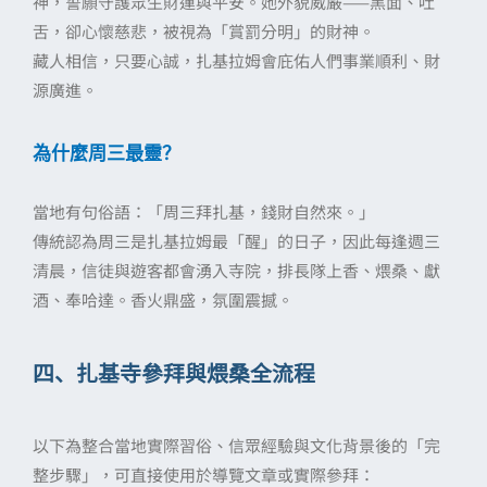
神，誓願守護眾生財運與平安。她外貌威嚴——黑面、吐
舌，卻心懷慈悲，被視為「賞罰分明」的財神。
藏人相信，只要心誠，扎基拉姆會庇佑人們事業順利、財
源廣進。
為什麼周三最靈？
當地有句俗語：「周三拜扎基，錢財自然來。」
傳統認為周三是扎基拉姆最「醒」的日子，因此每逢週三
清晨，信徒與遊客都會湧入寺院，排長隊上香、煨桑、獻
酒、奉哈達。香火鼎盛，氛圍震撼。
四、扎基寺參拜與煨桑全流程
以下為整合當地實際習俗、信眾經驗與文化背景後的「完
整步驟」，可直接使用於導覽文章或實際參拜：