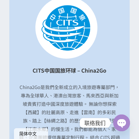
CITS中国国旅环球 – China2Go
China2Go是我們全新成立的入境旅遊專屬部門，
專為全球華人、港澳台灣旅客、馬來西亞與新加
坡貴賓打造中國深度旅遊體驗。 無論你想探索
【西藏】的壯麗高原、走進【雲南】的多彩民
English
族、踏上【絲綢之路】的歷史足跡，還是感受
联络我们
繁體中文
【江南水鄉】的慢生活，我們都能為個人、家
Open
简体中文
chaty
庭、企業團體提供專屬定制行程。 結合 CITS 超過