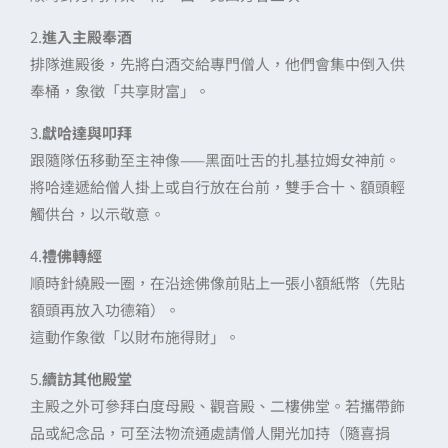
2.
進入主殿奉酒
排隊進殿後，先將白酒交給專門僧人，他們會集中倒入供
奉桶，象徵「共享財富」。
3.
獻哈達與叩拜
跟隨隊伍移動至主神像——黑面吐舌的扎基拉姆女神前。
將哈達遞給僧人掛上或自行放在台前，雙手合十、額頭輕
觸供台，以示敬意。
4.
禮佛轉經
順時針繞殿一圈，在沿途佛像前貼上一張小額紙幣（先貼
額頭再放入功德箱）。
這動作象徵「以財布施得財」。
5.
續訪其他殿堂
主殿之外可參拜白度母殿、觀音殿、二樓佛堂。若攜帶飾
品或紀念品，可至法物流通處請僧人開光加持（隨喜捐