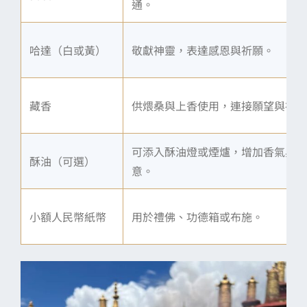
通。
哈達（白或黃）
敬獻神靈，表達感恩與祈願。
藏香
供煨桑與上香使用，連接願望與神靈
可添入酥油燈或煙爐，增加香氣與誠
酥油（可選）
意。
小額人民幣紙幣
用於禮佛、功德箱或布施。