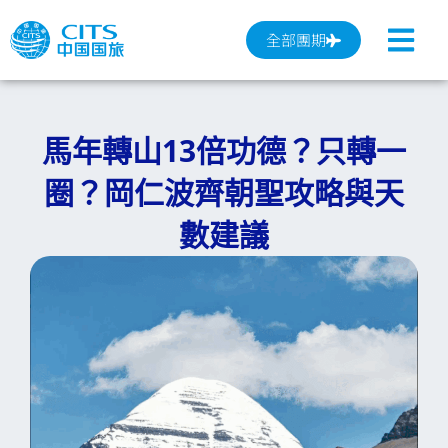
跳
至
全部團期
主
要
內
馬年轉山13倍功德？只轉一
容
圈？岡仁波齊朝聖攻略與天
數建議