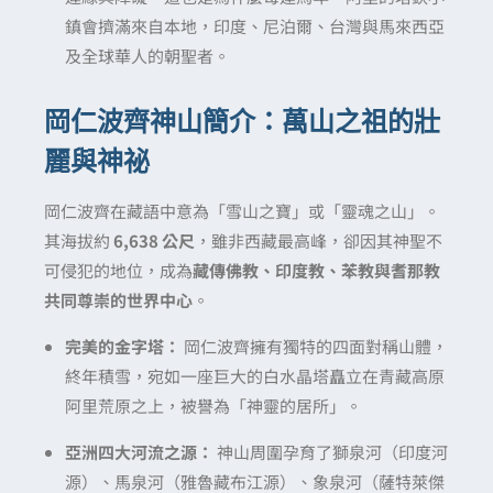
鎮會擠滿來自本地，印度、尼泊爾、台灣與馬來西亞
及全球華人的朝聖者。
岡仁波齊神山簡介：萬山之祖的壯
麗與神祕
岡仁波齊在藏語中意為「雪山之寶」或「靈魂之山」。
其海拔約
6,638 公尺
，雖非西藏最高峰，卻因其神聖不
可侵犯的地位，成為
藏傳佛教、印度教、苯教與耆那教
共同尊崇的世界中心
。
完美的金字塔：
岡仁波齊擁有獨特的四面對稱山體，
終年積雪，宛如一座巨大的白水晶塔矗立在青藏高原
阿里荒原之上，被譽為「神靈的居所」。
亞洲四大河流之源：
神山周圍孕育了獅泉河（印度河
源）、馬泉河（雅魯藏布江源）、象泉河（薩特萊傑