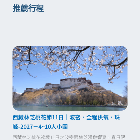
頭燈
是必備裝備，能確保在黑暗的亂石坡中
體一起撤離）或聯繫當地救援中心，不因大
推薦行程
吉隆在藏語中意為「舒適村」、「幸福
神山範圍內大聲喧嘩、亂丟垃圾或獵殺動
行走安全。
特種許可證處理：
阿里屬於邊境敏感地
團人數過多而延誤黃金救援時間。
溝」。
物。
區，馬年期間入藏函與邊境證審核極嚴。我
們擁有專業的外事部團隊，確保證件申辦流
特別之處：
吉隆溝最神奇的地方在於其
靈魂致敬：
遇到磕長頭的朝聖者時，請保
程合法且準確。
**「一日跨越四季」**的極致景觀。從
持適當距離，不可隨意踩踏其拜墊。在埡口
海拔 4,500 公尺的荒涼阿里高原，沿著
掛經幡時，請遵從導遊指引，將祝福留在風
歐美服務標準：
我們深知西方與台灣旅客
公路下降到海拔 2,000 多公尺的吉隆
中，而非破壞環境。
對衛浴設施、餐飲衛生及醫療安全的高要
溝，僅需短短幾小時，景緻會從寸草不
求，因此在食宿選擇上，均採用塔欽當地最
生的雪域荒原，瞬間切換成鬱鬱蔥蔥的
高標準的配置。
原始森林、飛瀑與深谷。
文化橋樑：
我們的導遊不僅具備高原旅遊
後花園的浪漫：
這裡被譽為「珠穆朗瑪
多年經驗，更深諳藏地文化與佛教史，能為
峰的後花園」，氣候濕潤宜人，空氣含
您的
朝聖之路
提供專業的靈魂解說，而非單
氧量高。您可以在這裡探訪尼泊爾與西
西藏林芝桃花節11日｜波密．全程供氧．珠
純的領路。
藏交界的邊境文化，觀察獨特的「達曼
峰-2027－4~10人小團
人」生活，感受那種與世隔絕的寧靜。
西藏林芝桃花祕境11日之波密雨林芝漫遊饗宴，春日限
這種從極高海拔的體力挑戰（轉山），