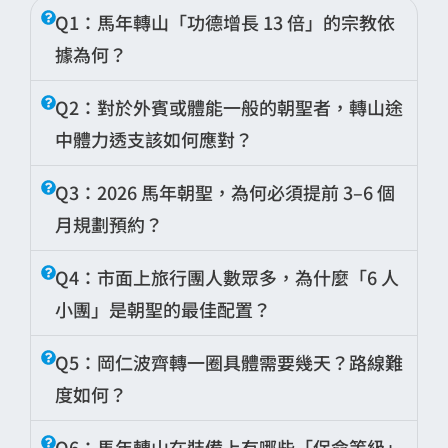
Q1：馬年轉山「功德增長 13 倍」的宗教依
據為何？
A：
這源於藏傳佛教對時空能量的深刻理解。
Q2：對於外賓或體能一般的朝聖者，轉山途
岡仁波齊（Mount Kailash）
被公認為
勝樂金
中體力透支該如何應對？
剛（Chakrasamvara）
的本尊壇城，而馬年
正是勝樂金剛的本命年。根據《神山誌》記
A：
這是
CITS 國旅環球 China2Go
堅持推廣
Q3：2026 馬年朝聖，為何必須提前 3–6 個
載，馬年時諸佛菩薩與護法神都會雲集於此，
6 人小團
的核心安全策略。在海拔 5,000 公尺
月規劃預約？
形成強大的靈性場。因此，在馬年完成一圈朝
以上的極限環境，體力不支往往與高反風險掛
聖（Kora），其積累的福報與資糧被視為等同
鉤。
A：
申請馬年轉山涉及極其複雜的行政程序與
Q4：市面上旅行團人數眾多，為什麼「6 人
於平年的
13 圈
。這不僅是數字的疊加，更是
資源搶奪。
即時後勤：
我們的導遊皆具備高海拔急救
小團」是朝聖的最佳配置？
心靈能量與神山磁場共振的最佳時機。
經驗，能第一時間提供醫用氧氣。
特種證件：
前往阿里地區需辦理《入藏
A：
轉山是一場對生命深度的探索，而非普通
Q5：岡仁波齊轉一圈具體需要幾天？路線難
函》、《邊境通行證》及《軍事區特別許可
的集體觀光。
專業輔助：
針對馬年旺季，我們能到現場
證》，馬年期間審核程序會更為嚴謹。
度如何？
幫您協助看狀控溝通與預約經驗豐富的”本
精準照顧：
15-20 人大團在翻越
5,648 公尺
A：
全程約 52 公里，
CITS 專業建議安排 3 天
地背夫（Sherpa/Porter)”或馬匹，協助背
流量管制：
為保護生態，神山景區在馬年
Q6：馬年轉山在裝備上有哪些「保命等級」