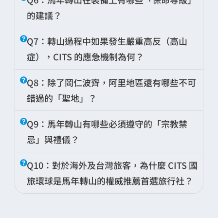
的卓瑪拉埡口
時，導遊無法兼顧所有人的
行程
。
負攝影裝備或行李，讓旅人能專注於內心的
常有每日入園名額限制。
生理反應。6 人小團則能實現「精準醫療級
的建議？
朝聖節奏。(但這段時間人潮太多，能不能
監控」，安全性提升 80% 以上。
D1 (適應期)：
20km，緩坡向上，重點在於
優質資源：
阿里條件允許的當地的優質住
A：
預約的上真的不能保證）
岡仁波齊氣候瞬息萬變，裝備的專業度直
Q7：轉山過程中如果發生嚴重高反（高山
建立節奏。
宿（具備暖氣與供氧者）以及專業導遊。提
接關係到安全性。
CITS 國旅環球
建議採取
深度文化體驗：
小團體讓導遊有充分時間
症），CITS 的應急機制為何？
小團優勢：
6 人編制能讓導遊實時監控每一
前預約能確保您在資源最緊張的「本命年」
「系統化配置」：
講解神山的地質構造、四大宗教的歷史糾葛
D2 (考驗期)：
18km，包含全程最艱難的攀
位成員的高原狀況，彈性調整休息頻率，避
獲得最妥善的安排。
A：
在海拔 5,000 公尺以上的朝聖途中，安全
以及米拉日巴大師的顯聖故事。
升，需翻越海拔 5,648 公尺的卓瑪拉埡口，
Q8：除了岡仁波齊，阿里地區還有哪些不可
免傳統大團因步調不一造成的心理壓力與體
三層穿衣法：
內層必須是強效排汗纖維
性是我們最高的考量。這正是
6 人小團
的價值
這被視為生命重生的象徵。
能透支。
（嚴禁棉質，避免失溫），中層為厚羽絨或
錯過的「聖地」？
靈活調度：
朝聖途中氣候多變，小團能根
所在：
抓絨保暖，外層需為專業防風防水硬殼（如
據天氣即時調整出發與休息時間，確保在最
D3 (圓滿期)：
14km，平緩下坡返回塔欽。
A：
完整的
西藏朝聖
應包含「神山聖湖」的圓
Q9：馬年轉山有哪些必須遵守的「宗教禁
Gore-Tex）。
即時監測：
導遊隨身攜帶
醫用級脈搏血氧
佳光影下仰望神山北壁。
這種「三日節奏」能有效緩解高海拔對身體
滿，以及對大自然造化之美的深度探索。
儀
，每日定時監測隊員數據。
忌」與禮儀？
的負擔，讓朝聖過程保持虔誠與平靜。
足部支撐系統：
必須穿著已磨合的
高筒防
瑪旁雍錯（Lake Manasarovar）：
與神山
A：
尊重當地文化是朝聖者的基本修養。
水登山鞋
以保護踝關節，並搭配兩支登山
氧氣後勤：
行程中備有充足的抗高反藥物
Q10：對於海外及台灣旅客，為什麼 CITS 國
遙遙相對，是亞洲最神聖的淡水湖，轉山後
杖。在翻越卓瑪拉埡口時，登山杖能有效轉
與應急氧氣瓶。
於湖邊靜思是極佳的洗禮。
旅環球是馬年轉山的權威推薦首選旅行社？
轉動方向：
岡仁波齊必須按「順時針」方
移 30% 的腿部壓力。
向環繞（苯教徒除外）。
救援動員：
若隊員出現肺水腫或腦水腫徵
A：
CITS 國旅環球 China2Go
擁有
70 年
服務
珠峰後花園——吉隆溝（Kyirong
夜間導航：
D2 通常需凌晨出發，高流明的
兆，導遊會迅速調動資源進行撤離（不用團
全球華人與歐美市場的深厚底蘊：
Valley）：
這是我們特別推薦的私房祕境。
信仰尊重：
嚴禁翻越或攀登神山，不可在