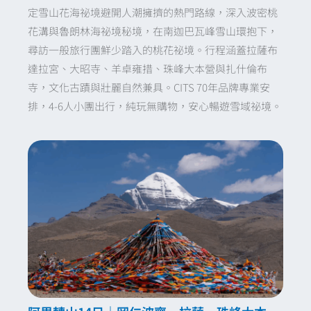
定雪山花海祕境避開人潮擁擠的熱門路線，深入波密桃
轉換到森林綠意中的身心修復，會讓您
花溝與魯朗林海祕境秘境，在南迦巴瓦峰雪山環抱下，
的西藏之旅比單純的轉山更具層次感與
尋訪一般旅行團鮮少踏入的桃花祕境。行程涵蓋拉薩布
深度。
達拉宮、大昭寺、羊卓雍措、珠峰大本營與扎什倫布
寺，文化古蹟與壯麗自然兼具。CITS 70年品牌專業安
排，4-6人小團出行，純玩無購物，安心暢遊雪域祕境。