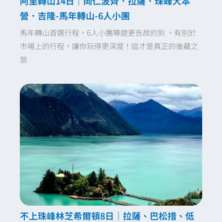
阿里轉山14日｜岡仁波齊．拉薩．珠峰大本
營．吉隆-馬年轉山-6人小團
馬年轉山首選行程，6人小團導遊更告故的到 ，有別於
市場上的行程，讓你玩得更深度！這才是真正的後藏之
旅
不上珠峰林芝希爾頓8日｜拉薩、巴松措、低