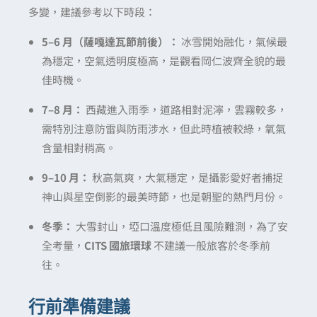
多變，
建議參考以下時段：
5–6 月（薩嘎達瓦節前後）：
冰雪開始融化，
氣候最
為穩定，
空氣透明度極高，
是觀看岡仁波齊全貌的最
佳時機。
7–8 月：
西藏進入雨季，
道路相對泥濘，
雲霧較多，
需特別注意防雷與防雨涉水，
但此時植被較綠，
氧氣
含量相對稍高。
9–10 月：
秋高氣爽，
大氣穩定，
是攝影愛好者捕捉
神山與星空倒影的最美時節，
也是朝聖的熱門月份。
冬季：
大雪封山，
埡口溫度極低且風險難測，
為了安
全考量，
CITS 國旅環球
不建議一般旅客於冬季前
往。
行前準備建議