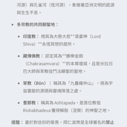
河源）與孔雀河（恆河源），象徵著亞洲文明的起源
與生生不息。
多宗教的共同朝聖地：
印度教：
視其為大慈大悲**濕婆神（Lord
Shiva）**永恆冥想的居所。
藏傳佛教：
認定其為**勝樂金剛
（Chakrasamvara）**的本尊壇城，且是米拉日
巴大師與苯教徒鬥法顯聖的聖地。
苯教（Bön）：
稱其為「九疊雍仲山」，視為宇
宙靈脈的源頭與靈魂降落之處。
耆那教：
稱其為 Ashtapada，是首位教祖
Rishabhadeva 獲得解脫（涅槃）的神聖之地。
提醒：
基於對信仰的敬畏，岡仁波齊是全球著名的
禁止