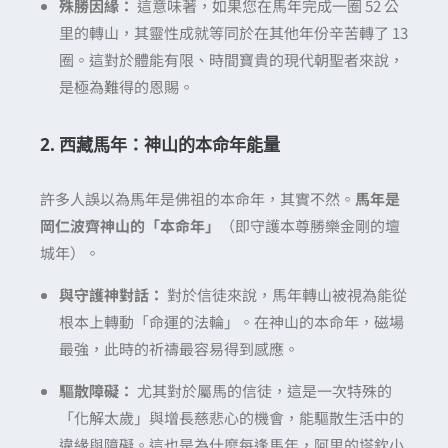
殊勝因緣：
這意味著，如果您在馬年完成一圈 52 公
里的轉山，其靈性成就等同於在其他年份辛苦轉了 13
圈。這對於體能有限、時間寶貴的現代朝聖者來說，
是極為難得的恩賜。
2. 西藏馬年：神山的本命年能量
許多人誤以為馬年是佛祖的本命年，其實不然。
馬年是
岡仁波齊神山的「本命年」
（即守護本尊勝樂金剛的壇
城年）。
與守護神對話：
對於信徒來說，馬年轉山被視為能從
根本上轉動「命運的法輪」。在神山的本命年，磁場
最強，此時的祈禱最容易得到感應。
驅散障礙：
尤其對於屬馬的信徒，這是一次特殊的
「化解太歲」與增長慈悲心的機會，能驅散生活中的
違緣與障礙。這也是為什麼每逢馬年，阿里的塔欽小