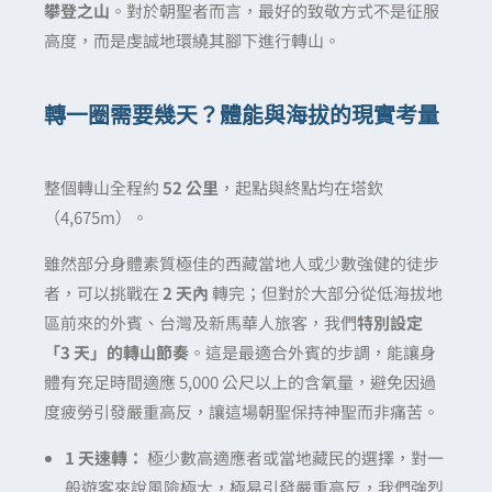
攀登之山
。對於朝聖者而言，最好的致敬方式不是征服
高度，而是虔誠地環繞其腳下進行轉山。
轉一圈需要幾天？體能與海拔的現實考量
整個轉山全程約
52 公里
，起點與終點均在塔欽
（4,675m）。
雖然部分身體素質極佳的西藏當地人或少數強健的徒步
者，可以挑戰在
2 天內
轉完；但對於大部分從低海拔地
區前來的外賓、台灣及新馬華人旅客，我們
特別設定
「3 天」的轉山節奏
。這是最適合外賓的步調，能讓身
體有充足時間適應 5,000 公尺以上的含氧量，避免因過
度疲勞引發嚴重高反，讓這場朝聖保持神聖而非痛苦。
1 天速轉：
極少數高適應者或當地藏民的選擇，對一
般遊客來說風險極大，極易引發嚴重高反，我們強烈