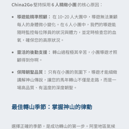
China2Go
堅持採用
6 人精緻小團
的核心原因：
導遊能精準照顧：
在 10~20 人大團中，導遊無法兼顧
每人的身體微小變化。在 6 人小團中，我們的導遊能
隨時監控每位隊員的狀況與體力，並定時檢查您的血
氧，確保您的高原狀況。
靈活的後勤支援：
轉山過程極其辛苦，小團導遊才照
顧得到你啊。
保障朝聖品質：
只有在小團的氛圍下，導遊才能細緻
講解神山傳說，讓您的馬年轉山不僅是走路，而是一
場高品質、有溫度的深度朝聖。
最佳轉山季節：掌握神山的律動
選擇正確的季節，
是成功轉山的第一步。
阿里地區氣候