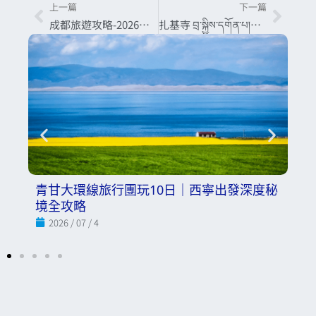
上一篇
下一篇
上一頁
下一
成都旅遊攻略-2026｜川西天氣、四季穿搭與必訪景點全解析
扎基寺 བྲ་སྐྱིས་དགོན་པ།｜拉薩・西藏景點介紹－藏地最靈驗的財神廟
原
青甘大環線旅行團玩10日｜西寧出發深度秘
2
境全攻略
踩
2026 / 07 / 4