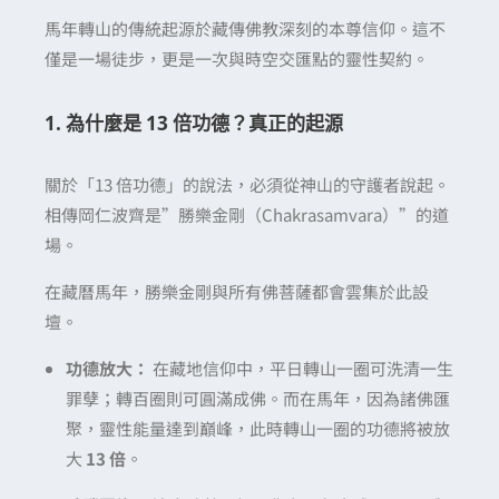
馬年轉山的傳統起源於藏傳佛教深刻的本尊信仰。這不
僅是一場徒步，更是一次與時空交匯點的靈性契約。
1. 為什麼是 13 倍功德？真正的起源
關於「13 倍功德」的說法，必須從神山的守護者說起。
相傳岡仁波齊是”勝樂金剛（Chakrasamvara）”的道
場。
在藏曆馬年，勝樂金剛與所有佛菩薩都會雲集於此設
壇。
功德放大：
在藏地信仰中，平日轉山一圈可洗清一生
罪孽；轉百圈則可圓滿成佛。而在馬年，因為諸佛匯
聚，靈性能量達到巔峰，此時轉山一圈的功德將被放
大
13 倍
。