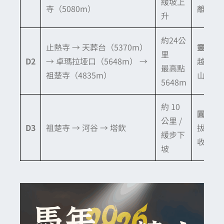
緩坡上
寺（5080m）
離欣賞
升
約24公
止熱寺 → 天葬台（5370m）
靈魂考
里
D2
→ 卓瑪拉垭口（5648m） →
越埡口
最高點
祖楚寺（4835m）
山杖輔
5648m
約 10
圓滿回
公里 /
D3
祖楚寺 → 河谷 → 塔欽
拔逐漸
緩步下
收穫返
坡