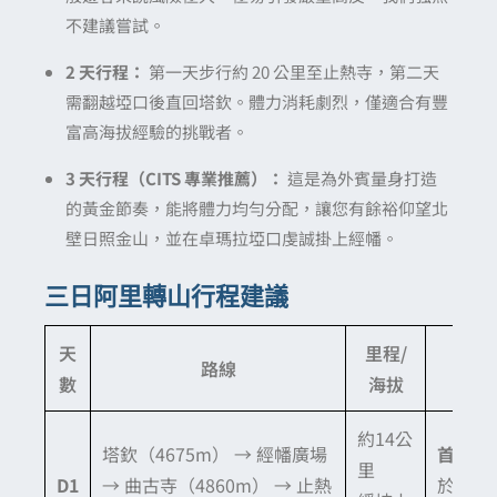
不建議嘗試。
2 天行程：
第一天步行約 20 公里至止熱寺，第二天
需翻越埡口後直回塔欽。體力消耗劇烈，僅適合有豐
富高海拔經驗的挑戰者。
3 天行程（CITS 專業推薦）：
這是為外賓量身打造
的黃金節奏，能將體力均勻分配，讓您有餘裕仰望北
壁日照金山，並在卓瑪拉埡口虔誠掛上經幡。
三日阿里轉山行程建議
天
里程/
路線
數
海拔
約14公
塔欽（4675m） → 經幡廣場
首日適
里
D1
→ 曲古寺（4860m） → 止熱
於調整