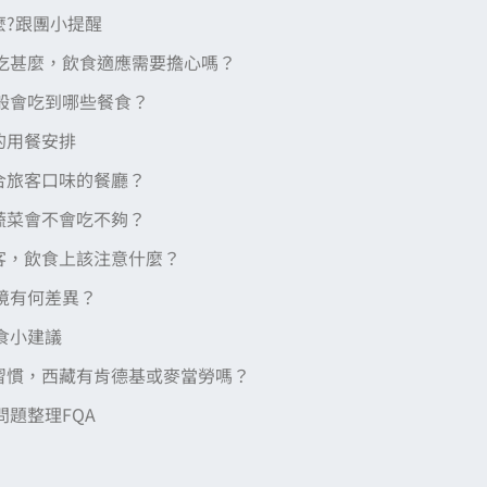
麼?跟團小提醒
吃甚麼，飲食適應需要擔心嗎？
般會吃到哪些餐食？
的用餐安排
合旅客口味的餐廳？
蔬菜會不會吃不夠？
客，飲食上該注意什麼？
境有何差異？
食小建議
習慣，西藏有肯德基或麥當勞嗎？
題整理FQA