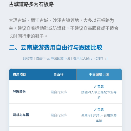
古城道路多为石板路
大理古城、丽江古城、沙溪古镇等地，大多以石板路为
主。建议穿着运动鞋或防滑鞋，不建议穿高跟鞋或不适合
长时间行走的鞋子。
二、云南旅游费用自由行与跟团比较
8天7夜｜自由行 vs 中国国旅小团｜费用以人民币（CNY）计
费用项目
自由行
中国国旅小团
包含
导游服务
需自行安排
拼团四人以上搭配专业导
游
包含
司机与车辆
需自行安排
高原专门司机＋合格旅游
车辆