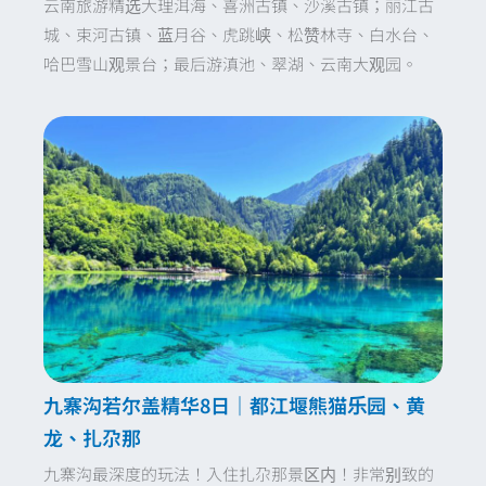
云南旅游精选大理洱海、喜洲古镇、沙溪古镇；丽江古
城、束河古镇、蓝月谷、虎跳峡、松赞林寺、白水台、
哈巴雪山观景台；最后游滇池、翠湖、云南大观园。
九寨沟若尔盖精华8日｜都江堰熊猫乐园、黄
龙、扎尕那
九寨沟最深度的玩法！入住扎尕那景区内！非常别致的