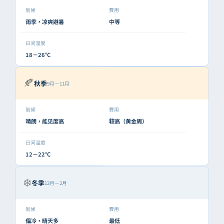
氣候
費用
雨季，凉爽避暑
中等
日间温度
18－26°C
🍂
秋季
9月－11月
氣候
費用
晴朗，能见度高
较高（黄金周）
日间温度
12－22°C
❄️
冬季
12月－2月
氣候
費用
偏冷，晴天多
最低