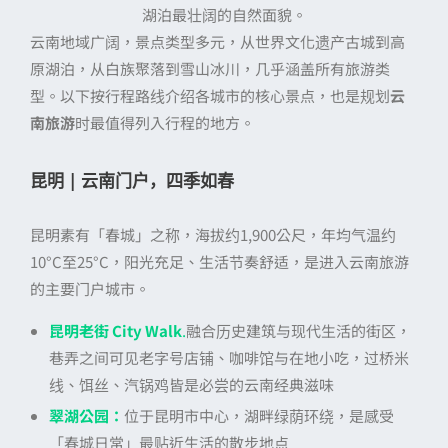
湖泊最壮阔的自然面貌。
云南地域广阔，景点类型多元，从世界文化遗产古城到高
原湖泊，从白族聚落到雪山冰川，几乎涵盖所有旅游类
型。以下按行程路线介绍各城市的核心景点，也是规划
云
南旅游
时最值得列入行程的地方。
昆明 | 云南门户，四季如春
昆明素有「春城」之称，海拔约1,900公尺，年均气温约
10°C至25°C，阳光充足、生活节奏舒适，是进入云南旅游
的主要门户城市。
昆明老街 City Walk
.
融合历史建筑与现代生活的街区，
巷弄之间可见老字号店铺、咖啡馆与在地小吃，过桥米
线、饵丝、汽锅鸡皆是必尝的云南经典滋味
翠湖公园：
位于昆明市中心，湖畔绿荫环绕，是感受
「春城日常」最贴近生活的散步地点