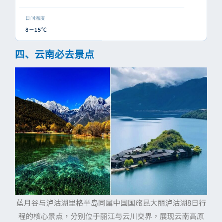
日间温度
8－15°C
四、云南必去景点
蓝月谷与泸沽湖里格半岛同属中国国旅昆大丽泸沽湖8日行
程的核心景点，分别位于丽江与云川交界，展现云南高原