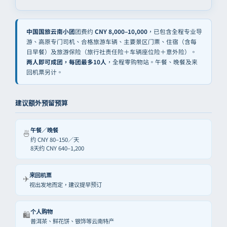
中国国旅云南小团
团费约
CNY 8,000–10,000
，已包含全程专业导
游、高原专门司机、合格旅游车辆、主要景区门票、住宿（含每
日早餐）及旅游保险（旅行社责任险＋车辆座位险＋意外险）。
两人即可成团，每团最多10人
，全程零购物站。午餐、晚餐及来
回机票另计。
建议额外预留预算
午餐／晚餐
🍜
约 CNY 80–150／天
8天约 CNY 640–1,200
来回机票
✈️
视出发地而定，建议提早预订
个人购物
🛍️
普洱茶、鲜花饼、银饰等云南特产