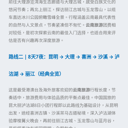
前往大理游览洱海生态廊道与大理古城，感受白族文化的
悠闲节奏；再北上丽江，探访丽江古城与玉龙雪山，以缆
车直达冰川公园俯瞰雪峰全景。行程涵盖云南最具代表性
的自然与人文景点，节奏紧凑但不匆忙。
云南旅游
团费相
对较低，是初次探索云南的最佳入门选择，也适合用来评
估是否有兴趣再次深度旅游。
路线二 | 8天7夜：昆明 → 大理 → 喜洲 → 沙溪 → 泸
沽湖 → 丽江（经典全览）
这是最受港澳台及海外旅客欢迎的
云南旅游
行程长度，节
奏适中，旅游费用与体验品质的平衡点最佳。中国国旅的
昆大丽泸沽湖8日小团行程即以此路线为基础设计，从昆明
出发，途经喜洲古镇、沙溪茶马古道秘境，深入泸沽湖体
验摩梭篝火晚会，再前往丽江古城、玉龙雪山与蓝月谷，