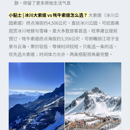
静，保留了更多原始生活气息
小贴士 | 冰川大索道 vs 牦牛索道怎么选？
大索道（冰川公
园索道）终点海拔约4,506公尺，直达冰川公园，可近距离
观赏冰川地貌与雪峰，是大多数旅客首选，旺季建议提前
预订。牦牛索道终点海拔约3,356公尺，可俯瞰丽江坝子全
景与云海，票价较低、等候时间较短。只能选一条的话，
优先选大索道；时间体力允许，两条搭配视角最完整。