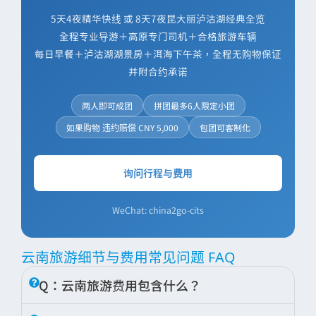
5天4夜精华快线 或 8天7夜昆大丽泸沽湖经典全览
全程专业导游＋高原专门司机＋合格旅游车辆
每日早餐＋泸沽湖湖景房＋洱海下午茶，全程无购物保证
并附合约承诺
两人即可成团
拼团最多6人限定小团
如果购物 违约赔偿 CNY 5,000
包团可客制化
询问行程与费用
WeChat: china2go-cits
云南旅游细节与费用常见问题 FAQ
Q：云南旅游费用包含什么？
A：云南市场上确实存在标价 CNY 1,000–