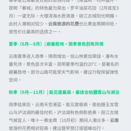
昆明「春城」的特色最为突出。罗平油菜花田（2月底至3
月）一望无际，大理洱海水质清澈，丽江古城阳光明媚。
此时人潮相对较少，
云南旅游的花费
也比黄金周期间低，
是性价比最高的选择之一。
夏季（6月—8月）| 避暑胜地，雨季景色别有风情
云南夏季进入雨季，降雨增加，但山林更加翠绿，瀑布水
量充沛，景色层次丰富。昆明夏季均温约20°C，是著名的
避暑胜地。部分山路可能受天气影响，建议行程保留弹性
空间。
秋季（9月—11月）| 能见度最高，最适合拍摄雪山与湖泊
雨季结束后，云南天空湛蓝，能见度极高，是拍摄玉龙雪
山与泸沽湖的最佳时机。泸沽湖秋色倒影绝美，丽江古城
气候宜人。唯十一黄金周（10月初）期间人潮众多，
云南
旅游的花费相对较高，建议提早预订或错峰出行。