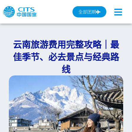
跳
至
全部团期
内
容
云南旅游费用完整攻略｜最
佳季节、必去景点与经典路
线