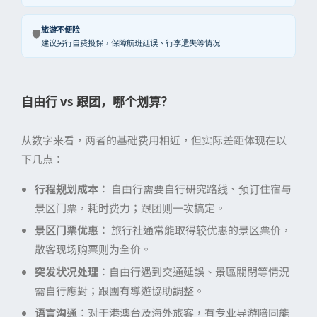
旅游不便险
🛡️
建议另行自费投保，保障航班延误、行李遗失等情况
自由行 vs 跟团，哪个划算？
从数字来看，两者的基础费用相近，但实际差距体现在以
下几点：
行程规划成本
： 自由行需要自行研究路线、预订住宿与
景区门票，耗时费力；跟团则一次搞定。
景区门票优惠
： 旅行社通常能取得较优惠的景区票价，
散客现场购票则为全价。
突发状况处理
：自由行遇到交通延誤、景區關閉等情況
需自行應對；跟團有導遊協助調整。
语言沟通
：对于港澳台及海外旅客，有专业导游陪同能