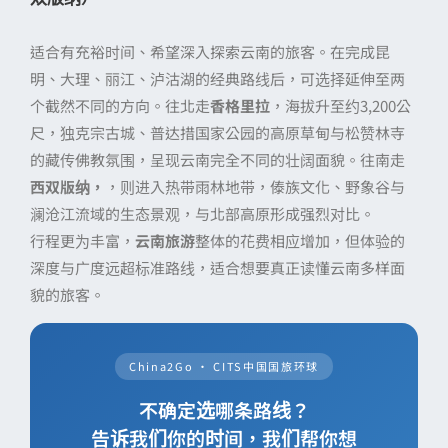
适合有充裕时间、希望深入探索云南的旅客。在完成昆
明、大理、丽江、泸沽湖的经典路线后，可选择延伸至两
个截然不同的方向。往北走
香格里拉
，海拔升至约3,200公
尺，独克宗古城、普达措国家公园的高原草甸与松赞林寺
的藏传佛教氛围，呈现云南完全不同的壮阔面貌。往南走
西双版纳，
，则进入热带雨林地带，傣族文化、野象谷与
澜沧江流域的生态景观，与北部高原形成强烈对比。
行程更为丰富，
云南旅游
整体的花费相应增加，但体验的
深度与广度远超标准路线，适合想要真正读懂云南多样面
貌的旅客。
China2Go · CITS中国国旅环球
不确定选哪条路线？
告诉我们你的时间，我们帮你想