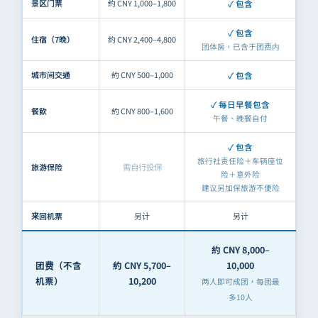
景区门票
約 CNY 1,000–1,800
包含
包含
住宿（7晚）
約 CNY 2,400–4,800
团体房，已含于团费内
城市间交通
約 CNY 500–1,000
包含
每日早餐包含
餐飲
約 CNY 800–1,600
午餐、晚餐自付
包含
旅行社责任险＋车辆座位
旅游保险
需自行投保
险＋意外险
建议另加保旅游不便险
来回机票
另计
另计
約 CNY 8,000–
团费（不含
約 CNY 5,700–
10,000
机票）
10,200
两人即可成团，每团最
多10人