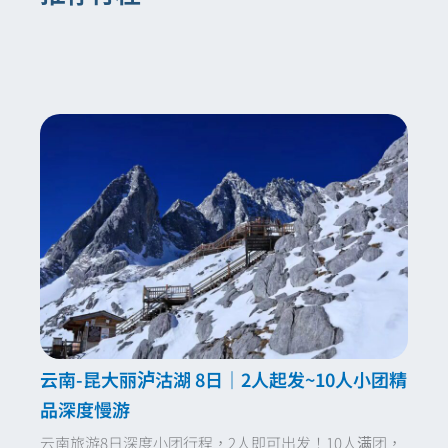
保证不具法律效力，必须白纸黑字写进合约。
大索道（冰川公园索道）是玉龙雪山最具代表
跟团费用虽略高于自由行的最低估算，但已包
性的索道，终点海拔约4,506公尺，直达冰川
含高原专门司机、合格车辆、导游、景区门票
第二，确认该合约是否已向中国大陆文化和旅
公园，可近距离观赏终年积雪的冰川地貌与壮
与旅游保险，实际比较下来差距有限，加上省
游局（文旅局）申报备案，并可在官方平台查
阔雪峰，是大多数旅客首选。由于海拔较高，
去大量规划时间与突发状况的处理压力，对港
询。正规旅行社的合同受文旅局监管，旅客若
部分旅客可能感到轻微高原不适，建议放慢脚
澳台及海外旅客而言整体性价比更高。
遭遇违约可依法投诉并获得赔偿。
步、不要剧烈运动。旺季票源紧张，建议提前
预订。
中国国旅（CITS）的云南行程合约中明确载明
全程不进任何购物店，违约赔偿人民币5,000
牦牛索道终点海拔约3,356公尺，登顶后可俯
元，并依法向主管机关申报，受文旅局监督。
瞰丽江坝子全景与云海，适合不想挑战高海拔
选择有合约保障、有官方备案的旅行社，才是
但仍想欣赏雪山全景的旅客，票价相对较低，
保护自己权益最可靠的方式
现场等候时间也比大索道短。
如果只能选一条，建议优先选择大索道，体验
冰川景观是玉龙雪山最核心的旅游亮点。若时
云南-昆大丽泸沽湖 8日｜2人起发~10人小团精
间与体力允许，两条索道各有不同视角，搭配
品深度慢游
游览效果最佳。
云南旅游8日深度小团行程，2人即可出发！10人满团，