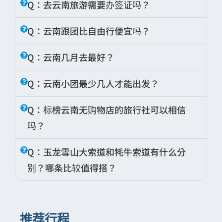
Q：去云南旅游需要办签证吗？
4,000 的低价团，但这类行程的费用通常依赖
A：视护照国籍而定。马来西亚与新加坡护照
购物店回扣补贴来维持运营，旅客在行程中会
Q：云南跟团比自由行便宜吗？
持有人可免签入境中国，停留不超过30天。澳
被安排进入玉石、银器、藏医、茶叶与氧气等
A：帐面上自由行确实可以压低费用，但云南
洲、纽西兰、日本护照持有人同样享有免签待
购物场所，实际消费往往远超票面团费。
Q：云南几月去最好？
的地形与景点分布让自由行的隐藏成本远比其
遇，目前政策适用至2025年12月31日。美国
中国国旅云南8日小团团费约 CNY 8,000–
A：3月至5月春季与9月至11月秋季为最佳旅游
他目的地高。云南城市之间距离远、公共交通
与加拿大护照持有人则需提前在境外申办中国
Q：云南小团最少几人才能出发？
10,000，包含全程专业持证导游、高原专门司
时段，气候舒适，景色优美。若想欣赏泸沽湖
有限，几乎必须自行包车，而网络上的包车品
旅游签证（L签），不可落地办理。
机、合格旅游车辆、主要景区门票、全程住宿
A：中国国旅（CITS）云南小团最少两人即可
的水性杨花，则建议选择6月至9月前往。另外
质参差不齐，车辆是否合格、司机是否熟悉高
Q：标榜云南无购物店的旅行社可以相信
香港与澳门居民持回乡证直接入境；台湾旅客
（含每日早餐）、洱海湖畔下午茶体验，以及
成团，每团上限10人，全程保证零购物站，适
如预算与假期有限，12月至2月淡季的云南旅
原路况都难以事先确认，部分旅客曾遭遇临时
吗？
持台胞证入境，均无需另外办理签证。
旅游保险（旅行社责任险＋车辆座位险＋意外
合追求弹性与私密感的小型旅游。如需独立包
游费用最低，机票与住宿均有折扣，人潮也相
涨价、绕路或被带往购物店的情况。从大理到
险）。
团，可直接联络顾问安排。
全程不进任何购物店，若有违约赔偿
A：「零购物」的承诺是否可信，关键在于是
对较少。
泸沽湖海拔逐步升至2,700公尺，高原路段对
Q：玉龙雪山大索道和牦牛索道有什么分
免签政策依中国政府公告为准，部分设有期
CNY 5,000，
以合约保障旅客权益。
否有合约保障与官方监督，而不是口头声明。
驾驶经验要求较高，安全风险不容忽视。此
限，建议出发前向中国驻当地使领馆确认最新
别？哪条比较值得搭？
建议出发前确认以下两点。
外，玉龙雪山缆车票与印象丽江秀等热门票券
规定。
由于没有购物补贴收入，所有服务成本已包含
A：两条索道的海拔高度与景观体验差异明
旺季需要提前抢购，临时购票往往更贵或撲
在团费内，费用透明，旅客实际花费反而更容
第一，查看旅游合约是否明确列明「不进入任
显，适合不同需求的旅客。
空。
易控制。午晚餐与来回机票另计。
何购物店」的条款，以及违约赔偿金额。口头
推荐行程