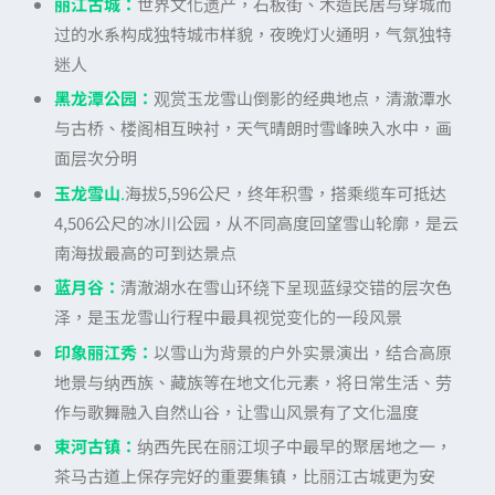
丽江古城：
世界文化遗产，石板街、木造民居与穿城而
过的水系构成独特城市样貌，夜晚灯火通明，气氛独特
迷人
黑龙潭公园：
观赏玉龙雪山倒影的经典地点，清澈潭水
与古桥、楼阁相互映衬，天气晴朗时雪峰映入水中，画
面层次分明
玉龙雪山
.
海拔5,596公尺，终年积雪，搭乘缆车可抵达
4,506公尺的冰川公园，从不同高度回望雪山轮廓，是云
南海拔最高的可到达景点
蓝月谷：
清澈湖水在雪山环绕下呈现蓝绿交错的层次色
泽，是玉龙雪山行程中最具视觉变化的一段风景
印象丽江秀：
以雪山为背景的户外实景演出，结合高原
地景与纳西族、藏族等在地文化元素，将日常生活、劳
作与歌舞融入自然山谷，让雪山风景有了文化温度
束河古镇：
纳西先民在丽江坝子中最早的聚居地之一，
茶马古道上保存完好的重要集镇，比丽江古城更为安