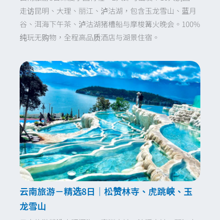
走访昆明、大理、丽江、泸沽湖，包含玉龙雪山、蓝月
谷、洱海下午茶、泸沽湖猪槽船与摩梭篝火晚会。100%
纯玩无购物，全程高品质酒店与湖景住宿。
云南旅游－精选8日｜松赞林寺、虎跳峡、玉
龙雪山