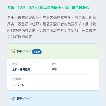
冬季（12月—2月）| 淡季费用最低，雪山景色最壮观
冬季为云南旅游淡季，气温较低但晴天多。玉龙雪山积雪
厚实，景色最为壮观，是摄影爱好者的首选季节。此时
云
南
的整体花费最低，机票与酒店均有明显折扣，适合喜欢
清静旅行的旅客
🌸
春季
3月－5月
最推荐
氣候
費用
温和，花卉盛开
中等
日间温度
15－25°C
🌿
夏季
6月－8月