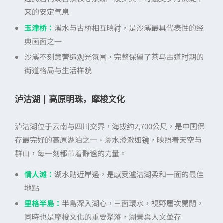
来的安定气息
玉津桥：
溪水与古桥相互映衬，是沙溪最具代表性的经
典画面之一
沙溪不刻意营造观光氛围，完整保留了茶马古道时期的
街道格局与生活样貌
泸沽湖 | 高原明珠，摩梭文化
泸沽湖位于云南与四川交界，海拔约2,700公尺，是中国保
存最完好的高原湖泊之一。湖水澄澈如镜，映照着天空与
群山，每一刻都带着静谧的力量。
情人滩：
湖水貼近岸邊，是感受瀘沽湖柔和一面的最佳
地點
里格半島：
半島深入湖心，三面環水，視野層次開闊，
同時也是摩梭文化的重要聚落，湖景與人文並存