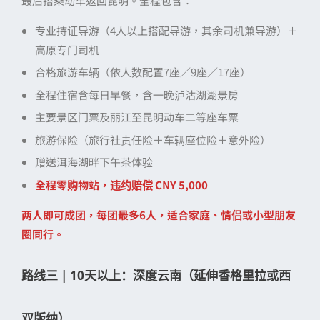
最后搭乘动车返回昆明。全程包含：
专业持证导游（4人以上搭配导游，其余司机兼导游）＋
高原专门司机
合格旅游车辆（依人数配置7座／9座／17座）
全程住宿含每日早餐，含一晚泸沽湖湖景房
主要景区门票及丽江至昆明动车二等座车票
旅游保险（旅行社责任险＋车辆座位险＋意外险）
赠送洱海湖畔下午茶体验
全程零购物站，违约赔偿 CNY 5,000
两人即可成团，每团最多6人，适合家庭、情侣或小型朋友
圈同行。
路线三 | 10天以上：深度云南（延伸香格里拉或西
双版纳）