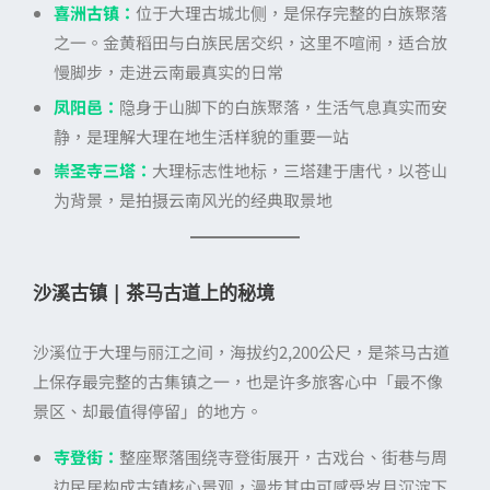
喜洲古镇：
位于大理古城北侧，是保存完整的白族聚落
之一。金黄稻田与白族民居交织，这里不喧闹，适合放
慢脚步，走进云南最真实的日常
凤阳邑：
隐身于山脚下的白族聚落，生活气息真实而安
静，是理解大理在地生活样貌的重要一站
崇圣寺三塔：
大理标志性地标，三塔建于唐代，以苍山
为背景，是拍摄云南风光的经典取景地
沙溪古镇 | 茶马古道上的秘境
沙溪位于大理与丽江之间，海拔约2,200公尺，是茶马古道
上保存最完整的古集镇之一，也是许多旅客心中「最不像
景区、却最值得停留」的地方。
寺登街：
整座聚落围绕寺登街展开，古戏台、街巷与周
边民居构成古镇核心景观，漫步其中可感受岁月沉淀下