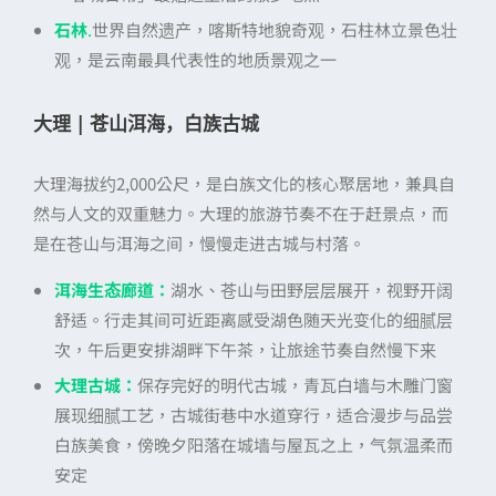
石林
.
世界自然遗产，喀斯特地貌奇观，石柱林立景色壮
观，是云南最具代表性的地质景观之一
大理 | 苍山洱海，白族古城
大理海拔约2,000公尺，是白族文化的核心聚居地，兼具自
然与人文的双重魅力。大理的旅游节奏不在于赶景点，而
是在苍山与洱海之间，慢慢走进古城与村落。
洱海生态廊道：
湖水、苍山与田野层层展开，视野开阔
舒适。行走其间可近距离感受湖色随天光变化的细腻层
次，午后更安排湖畔下午茶，让旅途节奏自然慢下来
大理古城：
保存完好的明代古城，青瓦白墙与木雕门窗
展现细腻工艺，古城街巷中水道穿行，适合漫步与品尝
白族美食，傍晚夕阳落在城墙与屋瓦之上，气氛温柔而
安定