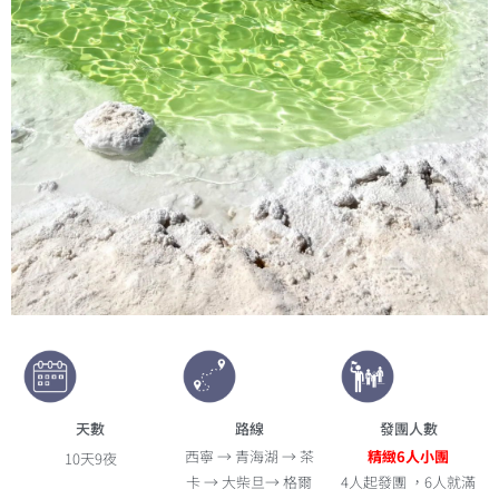
天數
路線
發團人數
西寧 → 青海湖 → 茶
精緻6人小團
10天9夜
卡 → 大柴旦→ 格爾
4人起發團 ，6人就滿