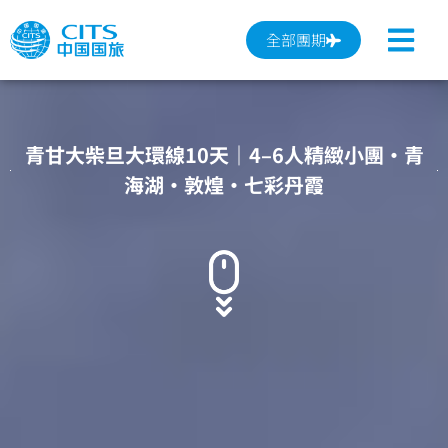
跳
至
全部團期
主
要
內
容
青甘大柴旦大環線10天｜4–6人精緻小團・青
海湖・敦煌・七彩丹霞