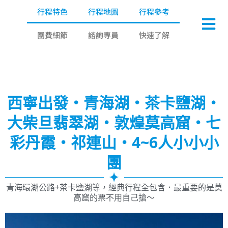
行程特色
行程地圖
行程參考
團費細節
諮詢專員
快速了解
西寧出發・青海湖・茶卡鹽湖・
大柴旦翡翠湖・敦煌莫高窟・七
彩丹霞・祁連山・4~6人小小小
團
青海環湖公路+茶卡鹽湖等，經典行程全包含．最重要的是莫
高窟的票不用自己搶～