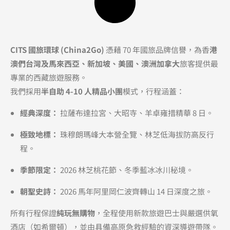
CITS 國旅環球 (China2Go)
憑藉 70 年國旅品牌信譽，為香
港
澳們台灣及馬來西亞、新加坡、美國、澳洲加拿大
旅客提供最
專業的西藏旅遊服務。
我們採用
半自助 4-10 人精品小團
模式，行程涵蓋：
經典深度：
拉薩布達拉宮、大昭寺、羊卓雍措精華 8 日。
極致地標：
珠穆朗瑪峰大本營全覽、林芝低海拔防高反行
程。
季節限定：
2026 林芝桃花節、冬季藍冰冰川秘境。
朝聖史詩：
2026 馬年阿里岡仁波齊轉山 14 日深度之旅。
所有行程保證
純玩無購物
，全程使用新款旅遊巴士與嚴選供氧
酒店（如希爾頓），並由具備高原急救經驗的資深導遊帶隊。