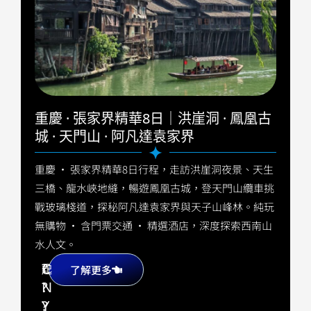
重慶 · 張家界精華8日｜洪崖洞 · 鳳凰古
城 · 天門山 · 阿凡達袁家界
重慶 · 張家界精華8日行程，走訪洪崖洞夜景、天生
三橋、龍水峽地縫，暢遊鳳凰古城，登天門山纜車挑
戰玻璃棧道，探秘阿凡達袁家界與天子山峰林。純玩
無購物 · 含門票交通 · 精選酒店，深度探索西南山
水人文。
?
C
起
了解更多
?
N
?
Y