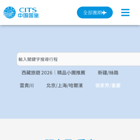
跳
至
全部團期
主
要
內
容
搜
尋
西藏旅遊 2026｜精品小團推薦
新疆/絲路
雲貴川
北京/上海/哈爾濱
張家界/重慶