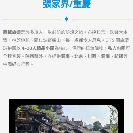
張家界/重慶
西藏旅遊
是許多旅人一生必訪的夢想之旅，布達拉宮、珠峰大本
營、林芝桃花、岡仁波齊轉山，每一處都令人屏息。CITS 國旅環
球拚團以
4–10人精品小團
為核心，保證純玩無購物；
私人包團
可
全程客製。除西藏外，亦提供
雲南、北京、川西、雲南、新疆
等
中國經典行程。