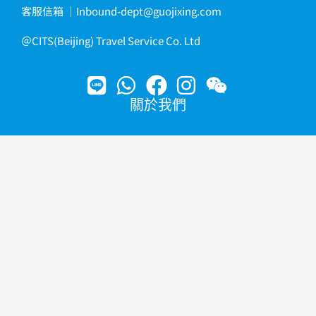
客服信箱
｜
Inbound-dept@guojixing.com
＠CITS(Beijing) Travel Service Co. Ltd
關於我們