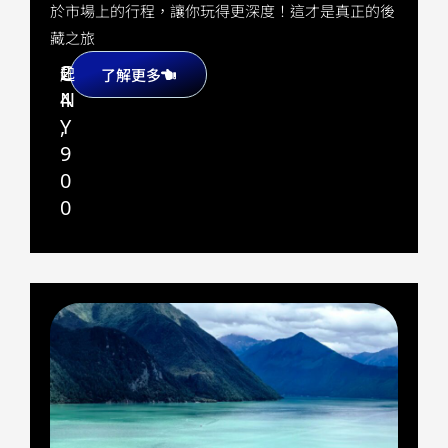
於市場上的行程，讓你玩得更深度！這才是真正的後
藏之旅
2
C
起
了解更多
4
N
,
Y
9
0
0