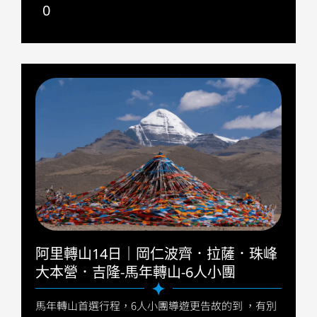
0
阿里轉山14日｜岡仁波齊．拉薩．珠峰
大本營．吉隆-馬年轉山-6人小團
馬年轉山首選行程，6人小團導遊更告故的到 ，有別