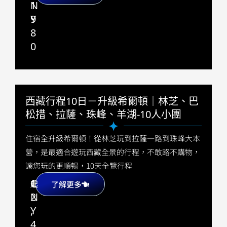
1
N
9
Y
8
0
西藏行程10日－升級希爾頓｜林芝、巴
松措、拉薩、珠峰、羊湖-10人小團
住宿全升級希爾頓！從林芝玩到拉薩一路到珠峰大本
營，是最適合遊玩西藏全景的行程，不敢路不購物，
讓您玩的更順暢，10天全覽行程
1
C
起
了解更多
2
N
,
Y
4