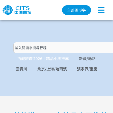
跳
至
全部團期
主
要
內
容
搜
尋
西藏旅遊 2026｜精品小團推薦
新疆/絲路
雲貴川
北京/上海/哈爾濱
張家界/重慶