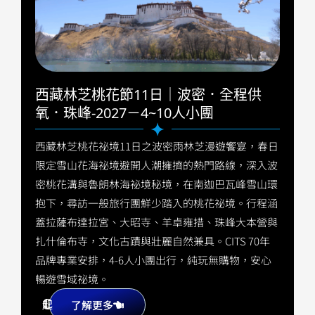
西藏林芝桃花節11日｜波密．全程供
氧．珠峰-2027－4~10人小團
西藏林芝桃花祕境11日之波密雨林芝漫遊饗宴，春日
限定雪山花海祕境避開人潮擁擠的熱門路線，深入波
密桃花溝與魯朗林海祕境秘境，在南迦巴瓦峰雪山環
抱下，尋訪一般旅行團鮮少踏入的桃花祕境。行程涵
蓋拉薩布達拉宮、大昭寺、羊卓雍措、珠峰大本營與
扎什倫布寺，文化古蹟與壯麗自然兼具。CITS 70年
品牌專業安排，4-6人小團出行，純玩無購物，安心
暢遊雪域祕境。
1
C
起
了解更多