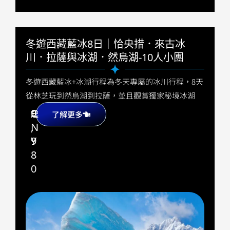
冬遊西藏藍冰8日｜恰央措．來古冰
川．拉薩與冰湖．然烏湖-10人小團
冬遊西藏藍冰+冰湖行程為冬天專屬的冰川行程，8天
從林芝玩到然烏湖到拉薩，並且觀賞獨家秘境冰湖
9
C
起
了解更多
,
N
9
Y
8
0