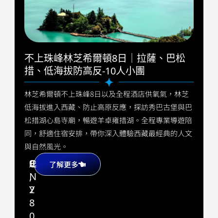
不上珠峰林芝希爾頓8日｜拉薩、巴松
措、低海拔防高反-10人小團
林芝希爾頓不上珠峰8日以及全程酒店供氧氣，林芝
低海拔進入西藏、防止高原反應，探訪秀巴古堡與巴
松措湖心島寺廟，暢遊羊卓雍措湖。全程專業導遊陪
同，舒適住宿安排，帶你深入體驗西藏最經典的人文
與自然風光。
9
C
起
了解更多
,
N
2
Y
8
0