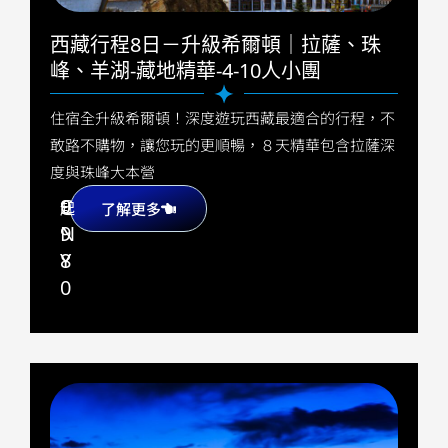
西藏行程8日－升級希爾頓｜拉薩、珠
峰、羊湖-藏地精華-4-10人小團
住宿全升級希爾頓！深度遊玩西藏最適合的行程，不
敢路不購物，讓您玩的更順暢，８天精華包含拉薩深
度與珠峰大本營
9
C
起
了解更多
9
N
8
Y
0