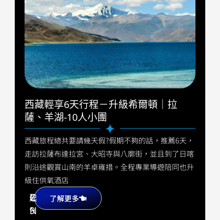
西藏輕享6天行程－升級希爾頓｜拉
薩、羊湖-10人小團
西藏旅程總共要請幾天假?假期不夠的話，推薦6天，
走訪拉薩布達拉宮、大昭寺與八廓街，並且到了日喀
則沿途觀賞山南的羊卓雍措。全程專業導遊陪同也升
級住供氧酒店
7
C
起
了解更多
9
N