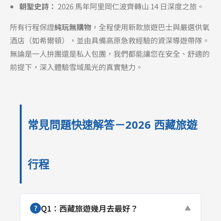
朝聖史詩：
2026 馬年阿里岡仁波齊轉山 14 日深度之旅。
所有行程保證
純玩無購物
，全程使用新款旅遊巴士與嚴選供氧
酒店（如希爾頓），並由具備高原急救經驗的資深導遊帶隊。
無論是一人拚團還是私人包團，我們都能讓您在安全、舒適的
前提下，深入體驗雪域風光的真實魅力。
常見問題快速解答－2026 西藏旅遊
行程
Q1：西藏旅遊幾月去最好？
?
▼