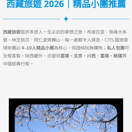
西藏旅遊 2026｜精品小團推薦
西藏旅遊
是許多旅人一生必訪的夢想之旅，布達拉宮、珠峰大本
營、林芝桃花、岡仁波齊轉山，每一處都令人屏息。CITS 國旅環
球拚團以
4–10人精品小團
為核心，保證純玩無購物；
私人包團
可
全程客製。除西藏外，亦提供
雲南、北京、川西、雲南、新疆
等
中國經典行程。