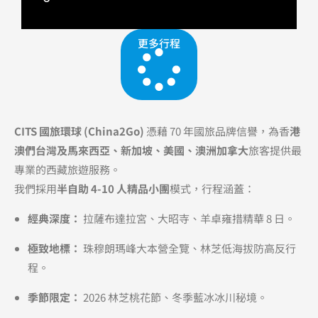
更多行程
CITS 國旅環球 (China2Go)
憑藉 70 年國旅品牌信譽，為香
港
澳們台灣及馬來西亞、新加坡、美國、澳洲加拿大
旅客提供最
專業的西藏旅遊服務。
我們採用
半自助 4-10 人精品小團
模式，行程涵蓋：
經典深度：
拉薩布達拉宮、大昭寺、羊卓雍措精華 8 日。
極致地標：
珠穆朗瑪峰大本營全覽、林芝低海拔防高反行
程。
季節限定：
2026 林芝桃花節、冬季藍冰冰川秘境。