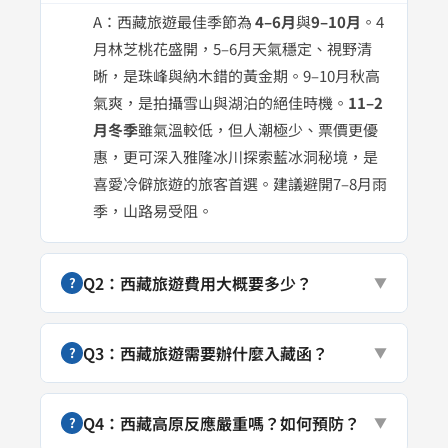
A：西藏旅遊最佳季節為
4–6月
與
9–10月
。4
月林芝桃花盛開，5–6月天氣穩定、視野清
晰，是珠峰與納木錯的黃金期。9–10月秋高
氣爽，是拍攝雪山與湖泊的絕佳時機。
11–2
月冬季
雖氣溫較低，但人潮極少、票價更優
惠，更可深入雅隆冰川探索藍冰洞秘境，是
喜愛冷僻旅遊的旅客首選。建議避開7–8月雨
季，山路易受阻。
Q2：西藏旅遊費用大概要多少？
?
▼
Q3：西藏旅遊需要辦什麼入藏函？
?
▼
Q4：西藏高原反應嚴重嗎？如何預防？
?
▼