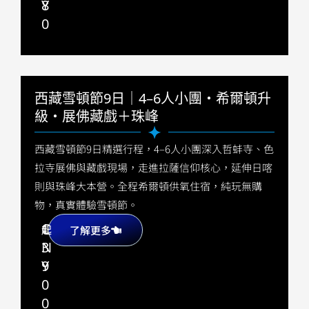
8
Y
0
西藏雪頓節9日｜4–6人小團・希爾頓升
級・展佛藏戲＋珠峰
西藏雪頓節9日精選行程，4–6人小團深入哲蚌寺、色
拉寺展佛與藏戲現場，走進拉薩信仰核心，延伸日喀
則與珠峰大本營。全程希爾頓供氧住宿，純玩無購
物，真實體驗雪頓節。
1
C
起
了解更多
3
N
9
Y
0
0