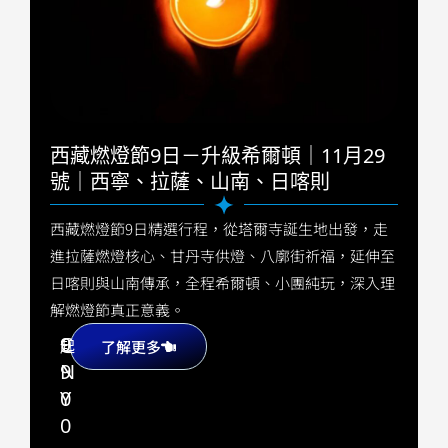
西藏燃燈節9日－升級希爾頓｜11月29
號｜西寧、拉薩、山南、日喀則
西藏燃燈節9日精選行程，從塔爾寺誕生地出發，走
進拉薩燃燈核心、甘丹寺供燈、八廓街祈福，延伸至
日喀則與山南傳承，全程希爾頓、小團純玩，深入理
解燃燈節真正意義。
9
C
起
了解更多
9
N
0
Y
0