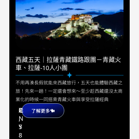
西藏五天｜拉薩青藏鐵路跟團－青藏火
車、拉薩-10人小團
不用再湊長假就能來西藏旅行，五天也能體驗西藏之
旅！先來一趟！一定還會想來～至少趁西藏還沒太商
業化的時候一同搭乘青藏火車與享受拉薩經典
7
C
起
了解更多
,
N
5
Y
8