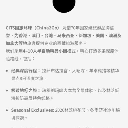
CITS国旅环球（China2Go）
凭借70年国家级旅游品牌信
誉，
为香港、澳门、台湾、马来西亚、新加坡、美国、澳洲及
加拿大等地
旅客提供专业的西藏旅游服务。
我们采用
4–10人半自助精品小团模式，
精心打造多条深度体
验路线，包括：
经典深度行程：
拉萨布达拉宫、大昭寺、羊卓雍措等精华
景点8日深度之旅。
极致地标之旅：
珠穆朗玛峰大本营全景体验，以及林芝低
海拔防高反特色线路。
Seasonal Exclusives:
2026林芝桃花节、冬季蓝冰冰川秘
境探索。