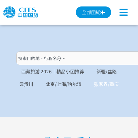
跳
至
全部团期
内
容
搜
索
西藏旅游 2026｜精品小团推荐
新疆/丝路
云贵川
北京/上海/哈尔滨
张家界/重庆