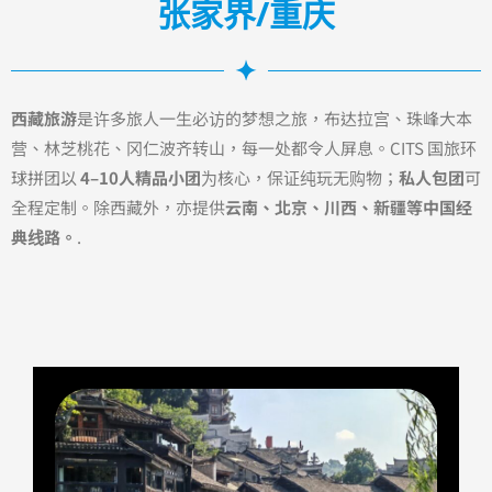
张家界/重庆
西藏旅游
是许多旅人一生必访的梦想之旅，布达拉宫、珠峰大本
营、林芝桃花、冈仁波齐转山，每一处都令人屏息。CITS 国旅环
球拼团以
4–10人精品小团
为核心，保证纯玩无购物；
私人包团
可
全程定制。除西藏外，亦提供
云南、北京、川西、新疆等中国经
典线路。
.