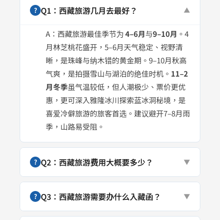
Q1：西藏旅游几月去最好？
?
▼
A：西藏旅游最佳季节为
4–6月
与
9–10月
。4
月林芝桃花盛开，5–6月天气稳定、视野清
晰，是珠峰与纳木错的黄金期。9–10月秋高
气爽，是拍摄雪山与湖泊的绝佳时机。
11–2
月冬季
虽气温较低，但人潮极少、票价更优
惠，更可深入雅隆冰川探索蓝冰洞秘境，是
喜爱冷僻旅游的旅客首选。建议避开7–8月雨
季，山路易受阻。
Q2：西藏旅游费用大概要多少？
?
▼
Q3：西藏旅游需要办什么入藏函？
?
▼