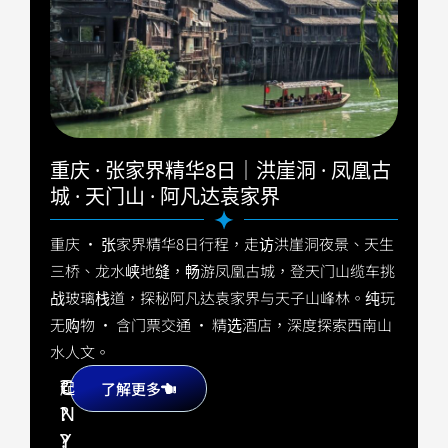
重庆 · 张家界精华8日｜洪崖洞 · 凤凰古
城 · 天门山 · 阿凡达袁家界
重庆 · 张家界精华8日行程，走访洪崖洞夜景、天生
三桥、龙水峡地缝，畅游凤凰古城，登天门山缆车挑
战玻璃栈道，探秘阿凡达袁家界与天子山峰林。纯玩
无购物 · 含门票交通 · 精选酒店，深度探索西南山
水人文。
?
C
起
了解更多
?
N
?
Y